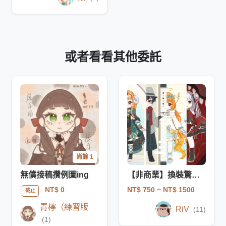
或者看看其他委託
尚餘 1
無償接稿攢例圖ing
【非商業】換裝驚喜包
NT$ 750
~ NT$ 1500
NT$ 0
截止
青檸（練習版
RiV
(11)
(1)