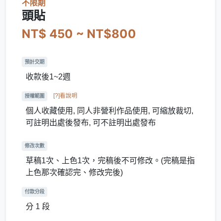
不限期
頭貼
NT$ 450 ~ NT$800
預計交期
收款後1~2週
[?]看說明
授權範圍
個人收藏使用, 同人非營利作品使用, 可縮放裁切,
可註明出處後發布, 可不註明出處發布
修改次數
草稿1次、上色1次，完稿後不可修改。(完稿是指
上色那次確認完、修改完後)
付款分段
分 1 段