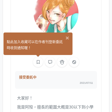
×
歿
點此加入收藏可以在作者刊登新委託
(0)
時收到通知喔！
繪圖
接受委託中
2021/07/11
大家好！
我是阿歿，擅長的範圍大概是30以下到小學