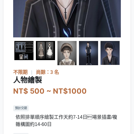
不限期
|
尚餘：3 名
人物繪製
NT$ 500 ~ NT$1000
預計交期
依照排單順序繪製工作天約7-14日場景插畫/複
雜構圖約14-60日