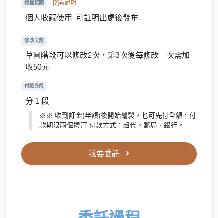
[?]看說明
授權範圍
個人收藏使用, 可註明出處後發布
修改次數
草圖階段可以修改2次，第3次後每修改一次需加
收50元
付款分段
分 1 段
※※ 收到訂金(半額)後開始繪製，也可先付全額，付
款期限兩個禮拜 付款方式：超代、郵局、銀行。
我要委託
委
託過程