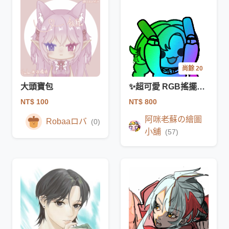
尚餘 20
大頭寶包
✨超可愛 RGB搖擺打call 動物/人形 委託開放✨
NT$ 100
NT$ 800
阿咪老蘇の繪圖
Robaaロバ
(0)
小舖
(57)