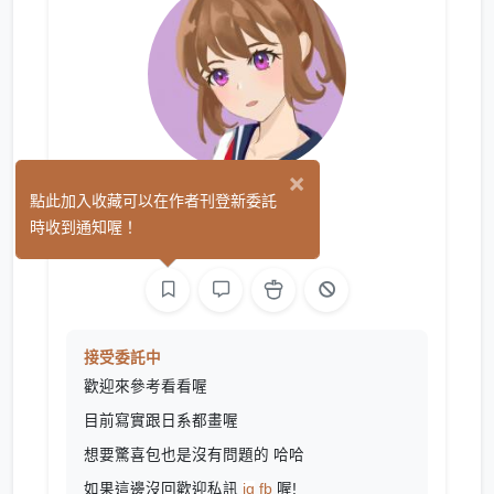
×
烏魚
點此加入收藏可以在作者刊登新委託
(0)
時收到通知喔！
繪圖
接受委託中
歡迎來參考看看喔
目前寫實跟日系都畫喔
想要驚喜包也是沒有問題的 哈哈
如果這邊沒回歡迎私訊
ig
fb
喔!