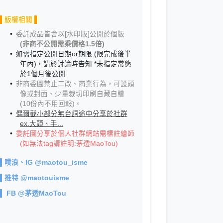
▌版權相關 ▌
委託成品皆會以[水印版]公開於個版
(非商不公開需乘價格1.5倍)
如需
指定公開日期or期限
(限完成後半
年內)，請於討論時告知 *未指定常態
於1個月後公開
非商委圖禁止二改、商業行為，可設頭
像或封面、少量裁切印刷自藏自贈
(10份內不用回報)。
偶爾截小部分無台詞途中分享於社群
ex.大頭、手...
委託圖分享於個人社群網站需標註繪師
(如無法tag請註明:茅透MaoTou)
▌
噗浪、IG @maotou_isme
▌
推特 @maotouisme
▌
FB @茅透MaoTou