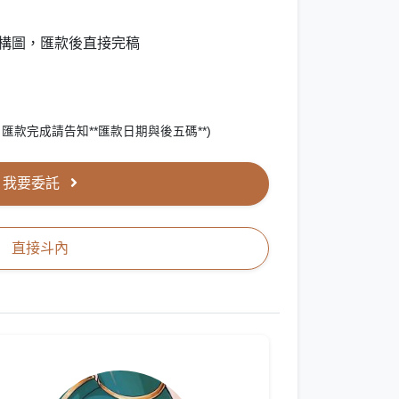
或構圖，匯款後直接完稿
匯款完成請告知**匯款日期與後五碼**)
我要委託
直接斗內