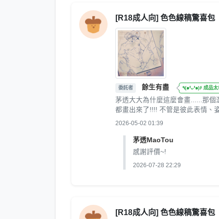
[R18成人向] 色色線稿驚喜包
餘生有盡
委託者
٩(๑❛ᴗ❛๑)۶ 成
茅透大大為什麼這麼會畫.....
都畫出來了!!!! 不管是彼此表
2026-05-02 01:39
茅透MaoTou
感謝評價~!
2026-07-28 22:29
[R18成人向] 色色線稿驚喜包