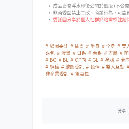
成品皆會浮水印後公開於個版 (不公開需
非商委圖禁止二改、商業行為，可設頭
委託圖分享於個人社群網站需標註繪師 (t
繪圖委託
插畫
半身
全身
雙
喜包
漫畫
日系
台系
古風
萌
BG
BL
CP向
GL
塗鴉
夢
線稿
繪圖委託
色情
雙人互動
非商業委託
驚喜包
分享