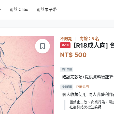
關於 Clibo
關於栗子幣
不限期
|
尚餘：5 名
[R18成人向]
R-18
NT$ 500
預計交期
確認完款項+提供資料後起
[?]看說明
授權範圍
個人收藏使用, 同人非營利作
圖禁止二改、商業行為，可
社群網站需標註繪師