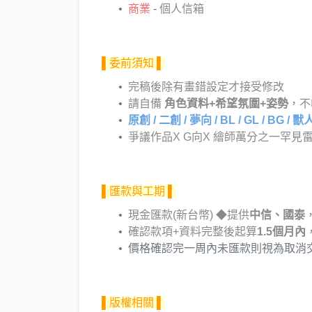
商業
-
個人信箱
▌委前須知 ▌
完稿後除有畫錯設定才接受修改
請自備
角色資料+希望氛圍+姿勢
，不
原創 / 二創 / 夢向 / BL / GL / BG / 
爭議作品X G向X 繪師萬分之一罕見
▌匯款與工期 ▌
現金匯款(新台幣) ◆提供
中信、國泰
確認款項+資料完整後起算
1.5個月內
價格確認完一周內未匯款則視為取消
▌版權相關 ▌