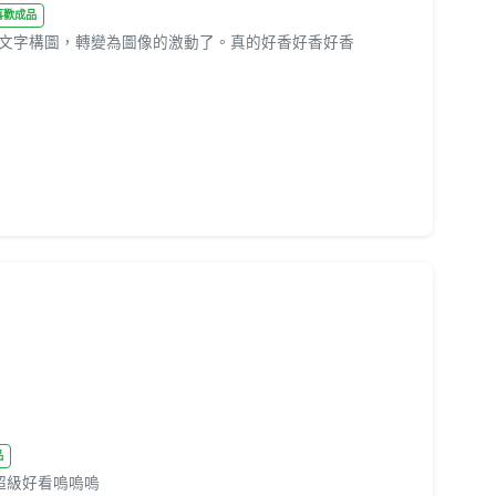
好喜歡成品
文字構圖，轉變為圖像的激動了。真的好香好香好香
品
超級好看嗚嗚嗚