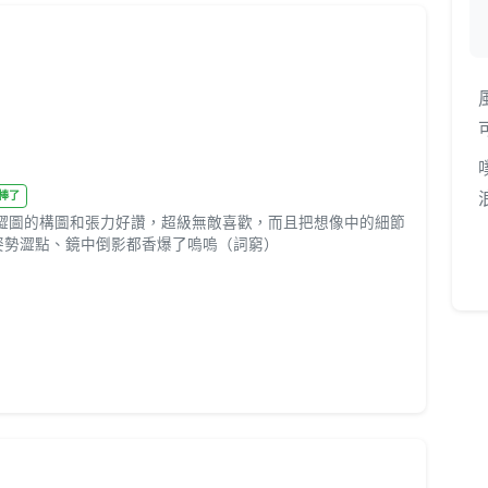
品太棒了
.那個澀圖的構圖和張力好讚，超級無敵喜歡，而且把想像中的細節
情、姿勢澀點、鏡中倒影都香爆了嗚嗚（詞窮）