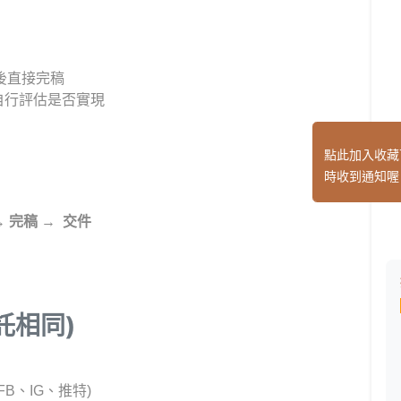
後直接完稿
自行評估是否實現
點此加入收藏
時收到通知喔
→
完稿
→
交件
託相同)
FB、IG、推特)