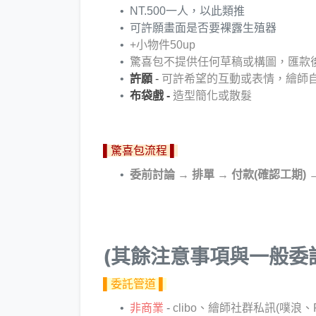
NT.500一人，以此類推
可許願畫面是否要裸露生殖器
+小物件50up
驚喜包不提供任何草稿或構圖，匯款
許願
-
可許希望的互動或表情，繪師
布袋戲 -
造型簡化或散髮
▌驚喜包流程 ▌
委前討論
→
排單
→
付款(確認工期)
(其餘注意事項與一般委
▌委託管道 ▌
非商業
-
clibo、繪師社群私訊(噗浪、