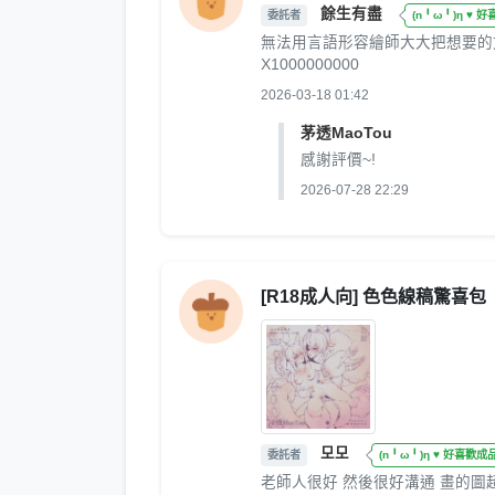
餘生有盡
委託者
(n╹ω╹)η ♥ 
無法用言語形容繪師大大把想要的
X1000000000
2026-03-18 01:42
茅透MaoTou
感謝評價~!
2026-07-28 22:29
[R18成人向] 色色線稿驚喜包
모모
委託者
(n╹ω╹)η ♥ 好喜歡成
老師人很好 然後很好溝通 畫的圖