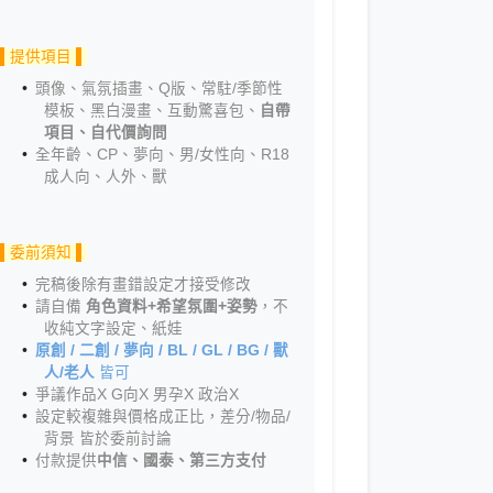
▌提供項目 ▌
頭像、氣氛插畫、Q版、常駐/季節性
模板、黑白漫畫、互動驚喜包、
自帶
項目、自代價詢問
全年齡、CP、夢向、男/女性向、R18
成人向、人外、獸
▌委前須知 ▌
完稿後除有畫錯設定才接受修改
請自備
角色資料+希望氛圍+姿勢
，不
收純文字設定、紙娃
原創 / 二創 / 夢向 / BL / GL / BG / 獸
人/老人
皆可
爭議作品X G向X 男孕X 政治X
設定較複雜與價格成正比，差分/物品/
背景 皆於委前討論
付款提供
中信、國泰、第三方支付