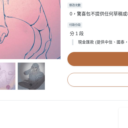
修改次數
0，驚喜包不提供任何草稿
付款分段
分 1 段
現金匯款 (提供中信、國泰，