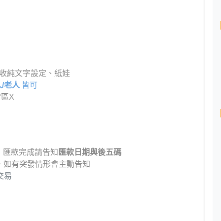
收純文字設定、紙娃
獸人/老人
皆可
雷區X
，匯款完成請告知
匯款日期與後五碼
，如有突發情形會主動告知
交易