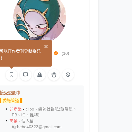
×
茅透MaoTou
可以在作者刊登新委託
(10)
！
繪圖
接受委託中
▌委託管道 ▌
非商業
-
clibo、繪師社群私訊(噗浪、
FB、IG、推特)
商業
-
個人信
箱:hebe40322@gmail.com