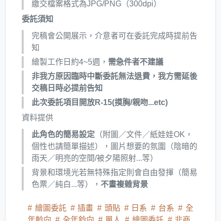
繳交檔案格式為JPG/PNG（300dpi）
委託須知
完稿會公開展示，介意者可在委託完成時提前告
知
繪製工作日約4~5週，
需急件者不建議
非我方原因臨時中斷委託無法退費，我方需延後
交稿日時必提前告知
此次委託項目開放R-15(摸胸/親吻...etc)
資料提供
此角色的簡易設定
（附圖／文件／紙娃娃OK，
個性也請簡單描述），圖片想要的氛圍（陰暗的
雨天／明亮的空間/被夕陽照射...等）
背景和環境光若無特殊指定則會自由發揮（簡易
色票／純白...等），
不畫複雜背景
繪圖委託
插畫
頭貼
日系
台系
全
年齡向
全年鈴向
單人
繪圖委託
非商