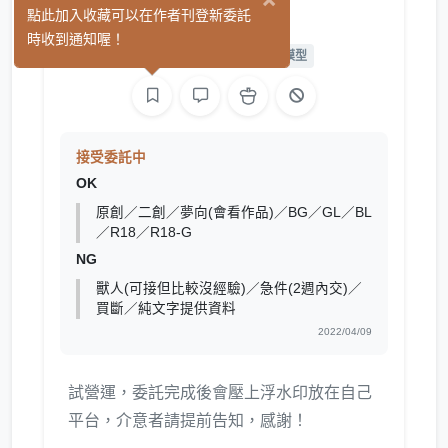
ewoblue
點此加入收藏可以在作者刊登新委託
(1)
時收到通知喔！
繪圖
L2D 繪圖
L2D 模型
接受委託中
OK
原創／二創／夢向(會看作品)／BG／GL／BL
／R18／R18-G
NG
獸人(可接但比較沒經驗)／急件(2週內交)／
買斷／純文字提供資料
2022/04/09
試營運，委託完成後會壓上浮水印放在自己
平台，介意者請提前告知，感謝！