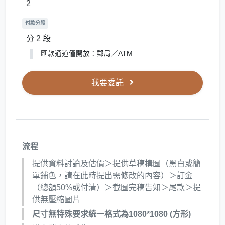
2
付款分段
分 2 段
匯款通道僅開放：郵局／ATM
我要委託
流程
提供資料討論及估價＞提供草稿構圖（黑白或簡
單鋪色，請在此時提出需修改的內容）＞訂金
（總額50%或付清）＞截圖完稿告知＞尾款＞提
供無壓縮圖片
尺寸無特殊要求統一格式為1080*1080 (方形)