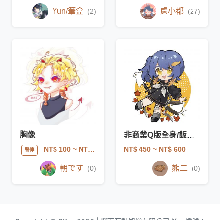
Yun/筆盒
盧小都
(2)
(27)
胸像
非商業Q版全身/飯友/周邊委託
NT$ 450
~ NT$ 600
NT$ 100
~ NT$ 200
暫停
朝です
熊二
(0)
(0)