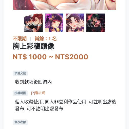
不限期
|
尚餘：1 名
胸上彩稿頭像
NT$ 1000 ~ NT$2000
預計交期
收到款項後四週內
[?]看說明
授權範圍
個人收藏使用, 同人非營利作品使用, 可註明出處後
發布, 可不註明出處發布
修改次數