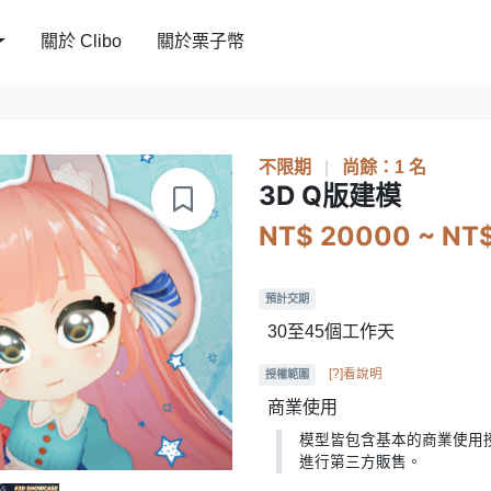
關於 Clibo
關於栗子幣
不限期
|
尚餘：1 名
3D Q版建模
NT$ 20000 ~ NT
預計交期
30至45個工作天
[?]看說明
授權範圍
商業使用
模型皆包含基本的商業使用
進行第三方販售。