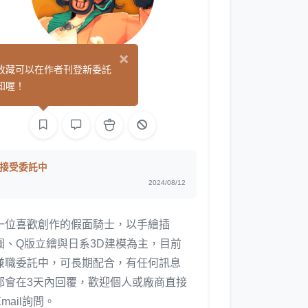
×
炘炎少主
收藏可以在作者刊登新委託
(0)
知喔！
繪圖
3D
接受委託中
2024/08/12
一位喜歡創作的假面騎士，以手繪插
圖、Q版立繪與日系3D建模為主，目前
兼職委託中，可長期配合，有任何訊息
都會在3天內回覆，歡迎個人或廠商直接
Email詢問。