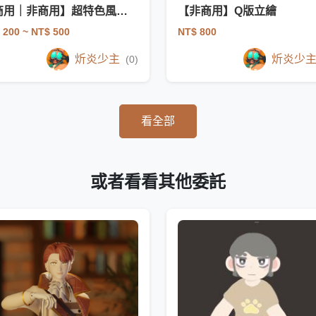
【商用｜非商用】超特色風格 頭貼 全身立繪 塗鴉
【非商用】Q版立繪
 200
~ NT$ 500
NT$ 800
炘炎少主
炘炎少
(0)
看全部
或者看看其他委託