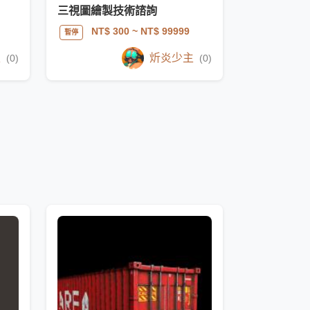
三視圖繪製技術諮詢
NT$ 300
~ NT$ 99999
暫停
主
炘炎少主
(0)
(0)