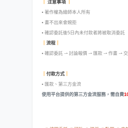
｜
注意事項
｜
▪ 著作權為繪師本人所有
▪ 畫不出來會婉拒
▪ 確認委託後5日內未付款者將被取消委託
｜
流程
｜
▪ 確認委託
⇀ 討論報價 ⇀ 匯款 ⇀ 作畫 ⇀ 
｜
付款方式
｜
▪ 匯款、第三方金流
使用平台提供的第三方金流服務，需自費
1