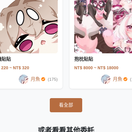
機貼貼
抱枕貼貼
 220
~ NT$ 320
NT$ 8000
~ NT$ 18000
月魚
月魚
(175)
(
看全部
或者看看其他委託