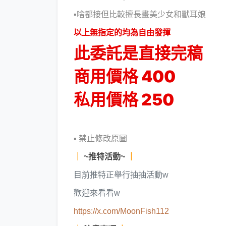
▪啥都接但比較擅長畫美少女和獸耳娘
以上無指定的均為自由發揮
此委託是直接完稿
商用價格 400
私用價格 250
▪ 禁止修改原圖
｜
~推特活動~
｜
目前推特正舉行抽抽活動w
歡迎來看看w
https://x.com/MoonFish112