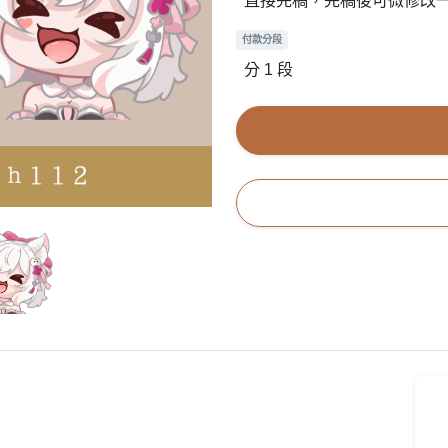
直接完稿，完稿後可微修改
付款分段
分 1 段