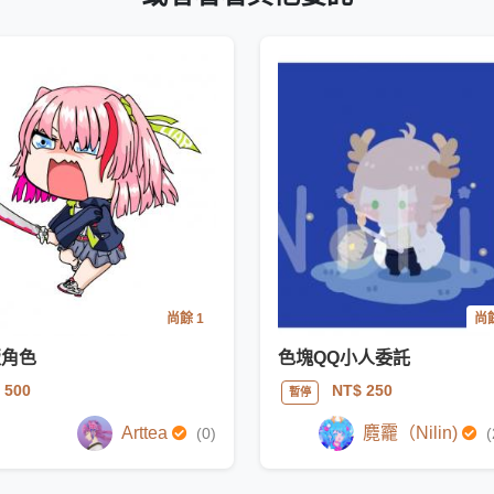
尚餘 1
尚餘
版角色
色塊QQ小人委託
 500
NT$ 250
暫停
Arttea
麑龗（Nilin)
(0)
(