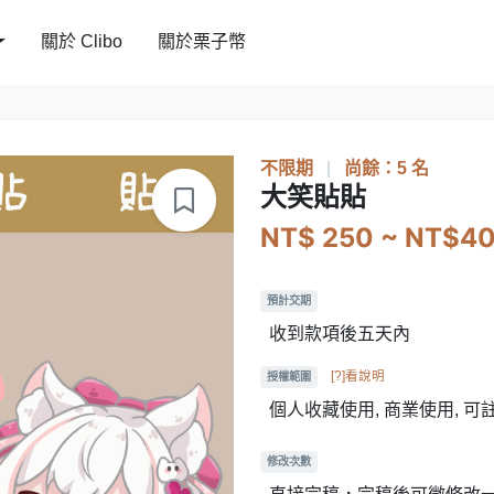
關於 Clibo
關於栗子幣
不限期
|
尚餘：5 名
大笑貼貼
NT$ 250 ~ NT$4
預計交期
收到款項後五天內
[?]看說明
授權範圍
個人收藏使用, 商業使用, 
修改次數