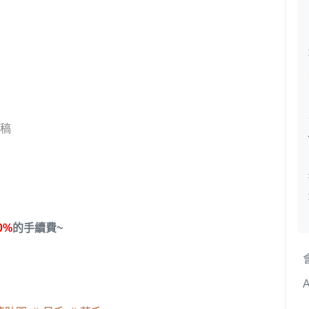
交稿
0%
的手續費~
A