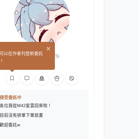
×
月魚
可以在作者刊登新委託
(175)
！
繪圖
接受委託中
各位我從M42星雲回來啦！
目前沒有排單下單就畫
歡迎委託w