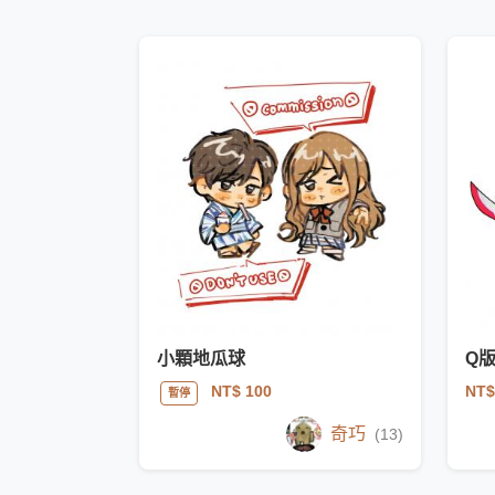
小顆地瓜球
Q
NT$
NT$ 100
暫停
奇巧
(13)