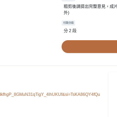
粗剪後請提出完整意見，成片後
外)
付款分段
分 2 段
S25LdkfhgP_8GMuN31qTigY_4lhUKUf&si=TsKA86QY4fQu