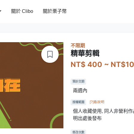
關於 Clibo
關於栗子幣
不限期
精華剪輯
NT$ 400 ~ NT$1
預計交期
兩週內
[?]看說明
授權範圍
個人收藏使用, 同人非營利作品
明出處後發布
修改次數