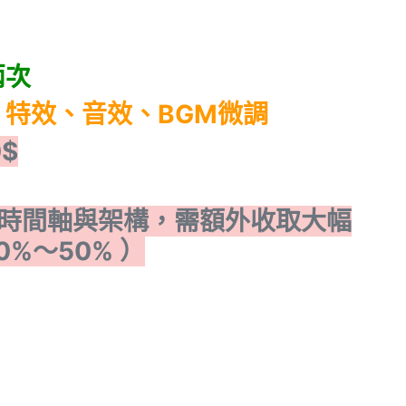
兩次
特效、音效、BGM微調
$
之時間軸與架構，需額外收取大幅
0%～50% ）