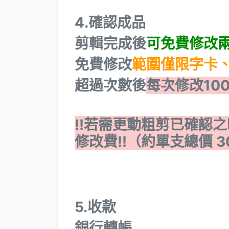
4.確認成品
剪輯完成後
可免費修改
免費修改
範圍僅限字卡、
超過次數後
每次修改100
!!若需更動粗剪已確認
修改費!!（約單支總價 3
5.收款
銀行轉帳