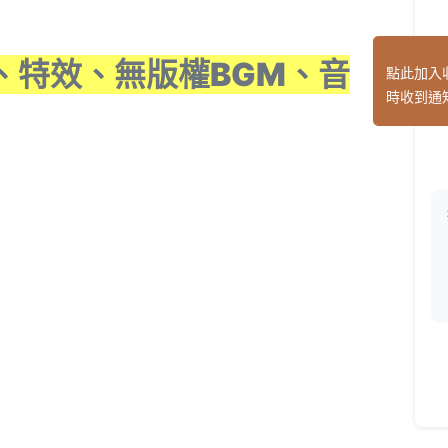
、特效、無版權BGM、音
點此加入
時收到通
）