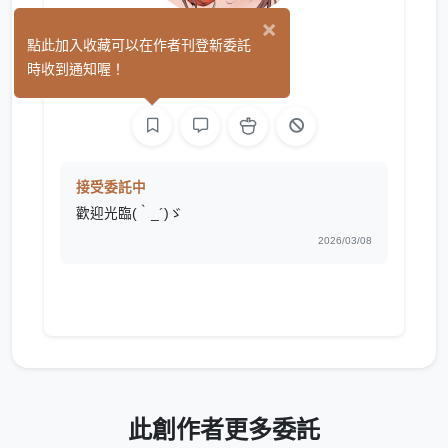
×
飯粒Liz
點此加入收藏可以在作者刊登新委託
(1)
時收到通知喔！
平面設計
繪圖
接受委託中
歡迎光臨(｀_´)ゞ
2026/03/08
此創作者更多委託