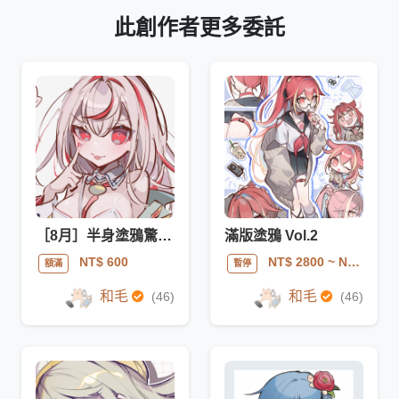
此創作者更多委託
［8月］半身塗鴉驚喜包/換裝
滿版塗鴉 Vol.2
NT$ 600
NT$ 2800
~ NT$ 3000
額滿
暫停
和毛
和毛
(46)
(46)