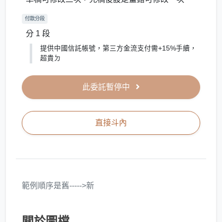
付款分段
分 1 段
提供中國信託帳號，第三方金流支付需+15%手續，
超貴ㄉ
此委託暫停中
直接斗內
範例順序是舊----->新
關於圖檔