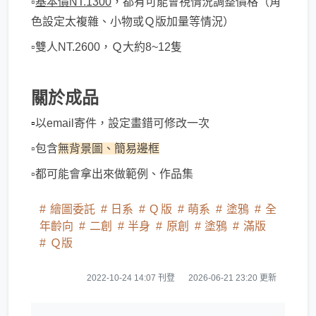
▫️
基本價NT.1300
，都有可能會視情況調整價格（角
色設定太複雜、小物或Ｑ版加量等情況）
▫️雙人NT.2600，Ｑ大約8~12隻
關於成品
▫️
以email寄件，設定畫錯可修改一次
▫️包含
無背景圖、簡易邊框
▫️都可能會拿出來做範例、作品集
繪圖委託
日系
Q 版
萌系
塗鴉
全
年齡向
二創
半身
原創
塗鴉
滿版
Ｑ版
2022-10-24 14:07 刊登
2026-06-21 23:20 更新