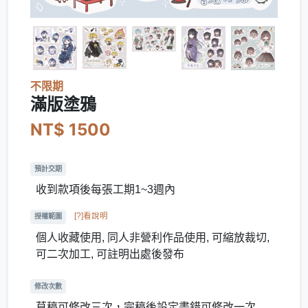
不限期
滿版塗鴉
NT$ 1500
預計交期
收到款項後每張工期1~3週內
[?]看說明
授權範圍
個人收藏使用, 同人非營利作品使用, 可縮放裁切,
可二次加工, 可註明出處後發布
修改次數
草稿可修改三次，完稿後設定畫錯可修改一次