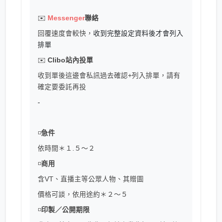
✉️
Messenger
聯絡
回覆速度會較快，
收到完整設定資料後才會列入
排單
✉️
Clibo站內投單
收到單後這邊會私訊過去確認+列入排單，請有
確定要委託再投
-
◽️
急件
依時間＊１.５〜２
◽️
商用
含VT、直播主等公眾人物、其贈圖
價格可談，依用途約＊２～５
◽️
印製／公開期限