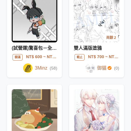
尚餘 2
(試營運)驚喜包－全身Q版
雙人滿版塗鴉
NT$ 600
~ NT$ 700
NT$ 700
~ NT$ 900
額滿
截止
3Minz
御貓
(58)
(0)