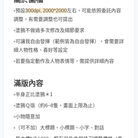
▫️預設
300dpi, 2000*2000
左右，可能依照委託內容
調整，有需要調整也可提出
▫️塗鴉不做過多次修改及細節要求
▫️可讓我自由發揮（範例皆為自由發揮），會需要詳
細人物性格、喜好等設定
▫️若要指定動作及人物表情等，需提供詳細內容
滿版內容
▫️半身正比塗鴉＊1
▫️塗鴉Ｑ版（約6~8隻，畫面上限為止）
▫️小物隨意加
▫️（可不加）大標題、小標題、小字、對話