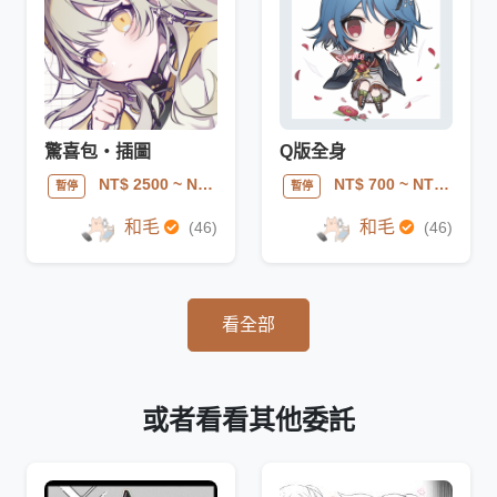
驚喜包・插圖
Q版全身
NT$ 2500
~ NT$ 9999
NT$ 700
~ NT$ 1000
暫停
暫停
和毛
和毛
(46)
(46)
看全部
或者看看其他委託