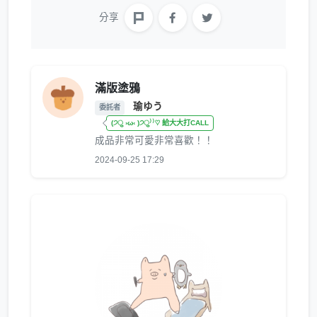
分享
滿版塗鴉
瑜ゆう
委託者
(੭ु ›ω‹ )੭ु⁾⁾♡ 給大大打CALL
成品非常可愛非常喜歡！！
2024-09-25 17:29