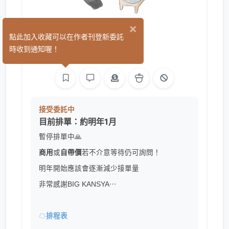
×
和毛
點此加入收藏可以在作者刊登新委託
(46)
時收到通知喔！
繪圖
接受委託中
目前排單：約明年1月
暫停排單中🙏
商用
或
自帶價
若不介意等待仍可詢問！
明年開始應該會逐漸減少接單量
非常感謝BIG KANSYA⋯
☁
排程表