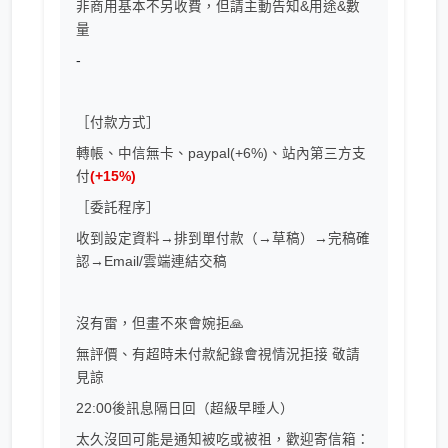
非商用基本不另收費，但請主動告知&用途&數
量
-
［付款方式］
轉帳、中信無卡、paypal( +6%)、站內第三方支
付
(+15%)
［委託程序］
收到設定資料→排到單付款（→草稿）→完稿確
認→Email/雲端連結交稿
沒有雷，但畫不來會婉拒🙏
無評價、有超時未付款紀錄會視情況拒接 敬請
見諒
22:00後訊息隔日回（超級早睡人）
太久沒回可能是通知被吃或被祖，歡迎寄信箱：