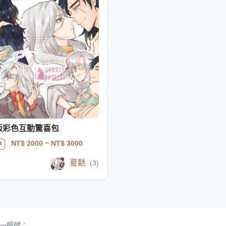
版彩色互動驚喜包
NT$ 2000
~ NT$ 3000
停
夏麩
(3)
 統一編號：