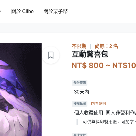
關於 Clibo
關於栗子幣
不限期
|
尚餘：2 名
互動驚喜包
NT$ 800 ~ NT$1
預計交期
30天內
[?]看說明
授權範圍
個人收藏使用, 同人非營利作
可供無料印製用途，可加字
修改次數