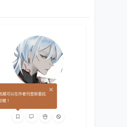
×
9/31
收藏可以在作者刊登新委託
(0)
知喔！
繪圖