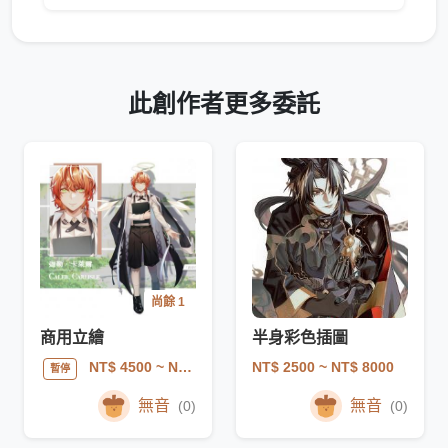
此創作者更多委託
尚餘 1
商用立繪
半身彩色插圖
NT$ 2500
~ NT$ 8000
NT$ 4500
~ NT$ 15000
暫停
無音
無音
(0)
(0)