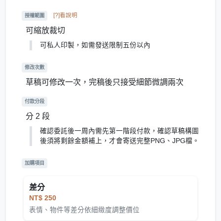
[?]看說明
授權範圍
可縮放裁切
可私人印製，如需發送限制五份以內
修改次數
草稿可修改一次，完稿後只接受細節微調兩次
付款分段
分 2 段
確認委託後一周內需先第一階段付款，確認草稿構圖
後須將剩餘金額補上，才會寄送完整PNG、JPG檔。
加購項目
差分
NT$ 250
表情、物件等差分依細緻度調整價位