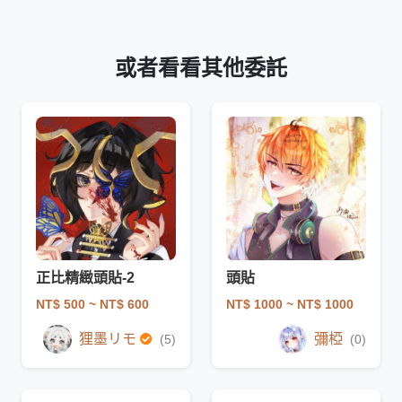
或者看看其他委託
正比精緻頭貼-2
頭貼
NT$ 500
~ NT$ 600
NT$ 1000
~ NT$ 1000
狸墨リモ
彌椏
(5)
(0)