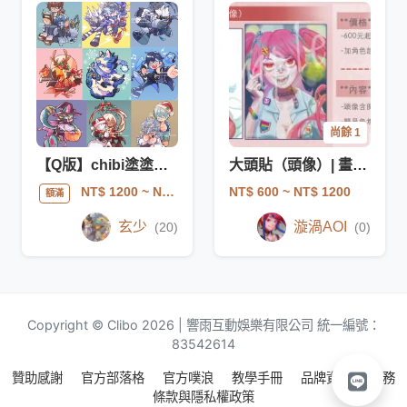
尚餘 1
【Q版】chibi塗塗驚喜包🎄🎃💘節日,主題指定歡迎！
大頭貼（頭像）| 畫到胸部
NT$ 600
~ NT$ 1200
NT$ 1200
~ NT$ 3400
額滿
玄少
漩渦AOI
(20)
(0)
Copyright © Clibo 2026 | 響雨互動娛樂有限公司 統一編號：
83542614
贊助感謝
官方部落格
官方噗浪
教學手冊
品牌資源
服務
條款與隱私權政策