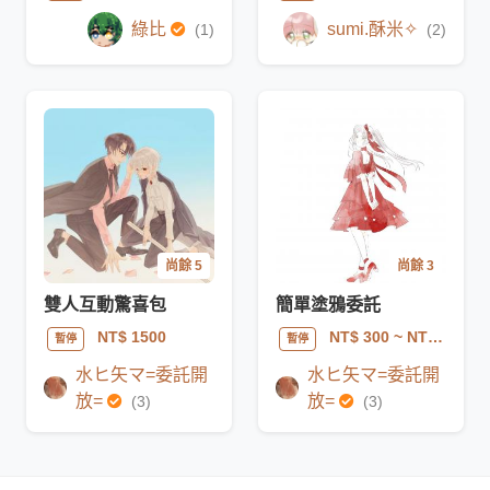
綠比
sumi.酥米✧
(1)
(2)
尚餘 5
尚餘 3
雙人互動驚喜包
簡單塗鴉委託
NT$ 1500
NT$ 300
~ NT$ 600
暫停
暫停
水ヒ矢マ=委託開
水ヒ矢マ=委託開
放=
放=
(3)
(3)