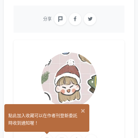
分享
×
何念棠
點此加入收藏可以在作者刊登新委託
(0)
時收到通知喔！
平面設計
繪圖