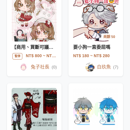
尚餘 50
【商用、買斷可議】貼紙包
要小狗一直委屈嗎
NT$ 180
~ NT$ 280
NT$ 800
~ NT$ 3000
暫停
兔子社長
白玖魚
(0)
(7)