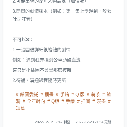
2.可能出現的配角人物設定（加價喔）
3.簡單的劇情腳本（例如：第一集上學遲到，咬著
吐司狂奔）
不可以❌：
1.一張圖很詳細很複雜的劇情
例如：遲到狂奔撞到公車頭破血流
這只是小插圖不會畫那麼複雜
2.待補，溝通過程隨時更新
繪圖委託
插畫
手繪
Q 版
萌系
塗
鴉
全年齡向
Q版
手繪
插圖
漫畫
短篇
2022-12-12 17:47 刊登
2022-12-23 21:54 更新