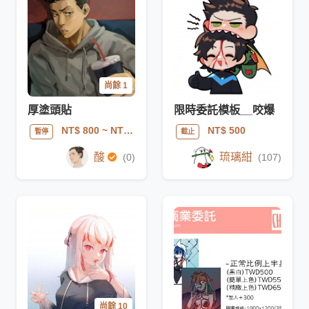
尚餘 1
厚塗頭貼
限時委託模板__咬爆
NT$ 800
~ NT$ 1200
NT$ 500
暫停
截止
酸
琉璃紺
(0)
(107)
尚餘 10