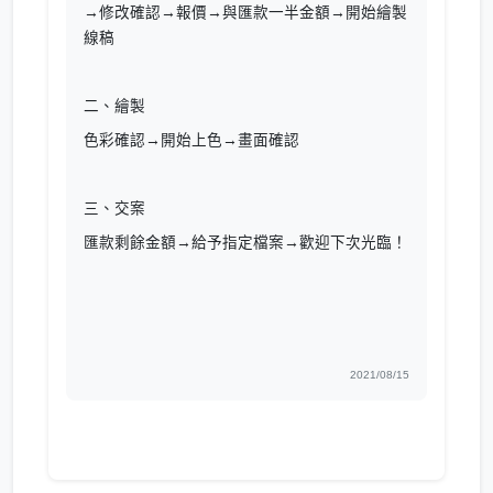
→修改確認→報價→與匯款一半金額→開始繪製
線稿
二、繪製
色彩確認→開始上色→畫面確認
三、交案
匯款剩餘金額→給予指定檔案→歡迎下次光臨！
2021/08/15