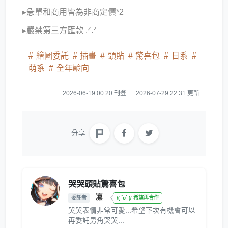
▸急單和商用皆為非商定價*2
▸嚴禁第三方匯款 .ᐟ‪‪.ᐟ
繪圖委託
插畫
頭貼
驚喜包
日系
萌系
全年齡向
2026-06-19 00:20 刊登
2026-07-29 22:31 更新
分享
哭哭頭貼驚喜包
凜
委託者
\( ˆoˆ )/ 希望再合作
哭哭表情非常可愛...希望下次有機會可以
再委託男角哭哭...