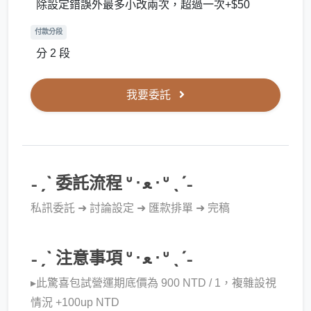
除設定錯誤外最多小改兩次，超過一次+$50
付款分段
分 2 段
我要委託
˗ˏˋ 委託流程 ᐡ ᐧ ﻌ ᐧ ᐡ ˎˊ˗
私訊委託 ➜ 討論設定 ➜ 匯款排單 ➜ 完稿
˗ˏˋ 注意事項 ᐡ ᐧ ﻌ ᐧ ᐡ ˎˊ˗
▸此驚喜包試營運期底價為 900 NTD / 1，複雜設視
情況 +100up NTD