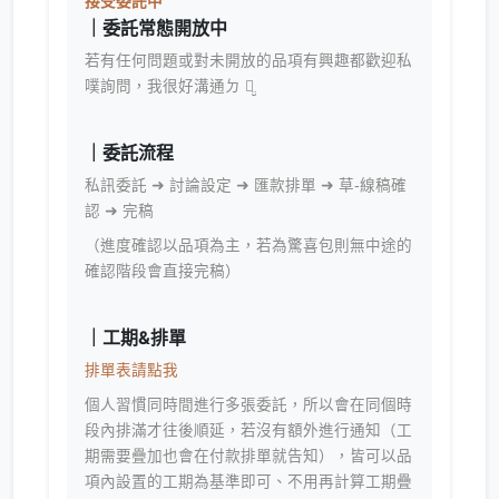
接受委託中
｜委託常態開放中
若有任何問題或對未開放的品項有興趣都歡迎私
噗詢問，我很好溝通ㄉ ꪔ̤̮
｜委託流程
私訊委託 ➜ 討論設定 ➜ 匯款排單 ➜ 草-線稿確
認 ➜ 完稿
（進度確認以品項為主，若為驚喜包則無中途的
確認階段會直接完稿）
｜工期&排單
排單表請點我
個人習慣同時間進行多張委託，所以會在同個時
段內排滿才往後順延，若沒有額外進行通知（工
期需要疊加也會在付款排單就告知），皆可以品
項內設置的工期為基準即可、不用再計算工期疊