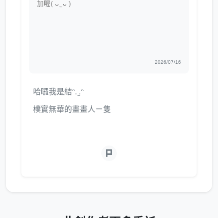
加喔( ᴗ ̫ ᴗ )
2026/07/16
哈囉我是結ᵔ. ̫.ᵔ
樸實無華的畫畫人ㄧ隻