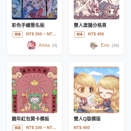
彩色手繪簽名板
雙人塗鴉分格頁
NT$ 350
~ NT$ 2400
NT$ 450
額滿
額滿
Anna
Eno
(0)
(34)
龍年紅包賀卡模板
雙人Q版模版
NT$ 450
NT$ 100
~ NT$ 150
額滿