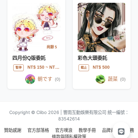
尚餘 5
四月份Q版委託
彩色大頭委託
NT$ 150
~ NT$ 250
NT$ 500
暫停
截止
朝です
蔬菜
(0)
(0)
Copyright © Clibo 2026 | 響雨互動娛樂有限公司 統一編號：
83542614
贊助感謝
官方部落格
官方噗浪
教學手冊
品牌資源
服務
條款與隱私權政策