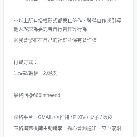
※以上所有授權形式都
禁止
仿作、聲稱自作或引導
他人誤認為委託者自行創作等行為
※我會發布在自己的社群並保有著作權
付費方式：
1.匯款/轉帳 2.蝦皮
最終回@666intheend
聯絡平台 : GMAIL / X推特 / PIXIV / 栗子 / 蝦皮
表格填完後
請主動聯繫
，擔心會漏通知，衷心感謝