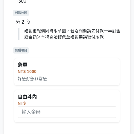
+300
付款分段
分 2 段
確認後報價同時附草圖，若沒問題請先付款一半訂金
或全額＞草稿開始修改至確認無誤後付尾款
加購項目
急單
NT$ 1000
好急好急非常急
自由斗內
NT$