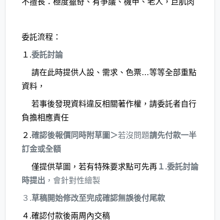
不擅長：極度獵奇、有爭議、機甲、老人，巨肌肉
委託流程：
１.
委託討論
請在此時提供人設、需求、色票…等等全部重點
資料，
若事後發現資料違反相關著作權，請委託者自行
負擔相應責任
２.
確認後報價同時附草圖＞
若沒問題
請先付款一半
訂金或全額
僅提供草圖，若有特殊要求點可先再
１.委託討論
時提出
，會針對性繪製
３.
草稿開始修改至完成確認無誤後付尾款
４.確認付款後兩周內交稿