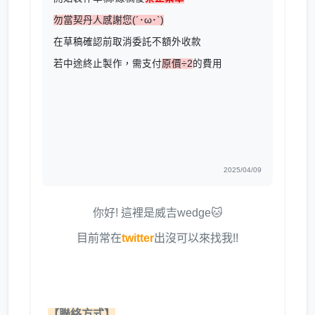
勿當契丹人感謝您(´･ω･`)
在草稿確認前取消委託不額外收款
若中途終止製作，需支付
原價÷2
的費用
2025/04/09
你好! 這裡是威吉wedge🐱
目前常在
twitter
出沒可以來找我!!
【聯絡方式】