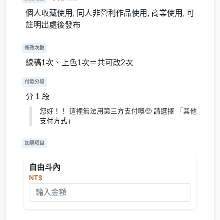
個人收藏使用, 同人非營利作品使用, 商業使用, 可
註明出處後發布
修改次數
線稿1次、上色1次＝共可改2次
付款分段
分 1 段
您好！！ 這裡無法用第三方支付噢🥺 請選擇 「其他
支付方式」
加購項目
自由斗內
NT$