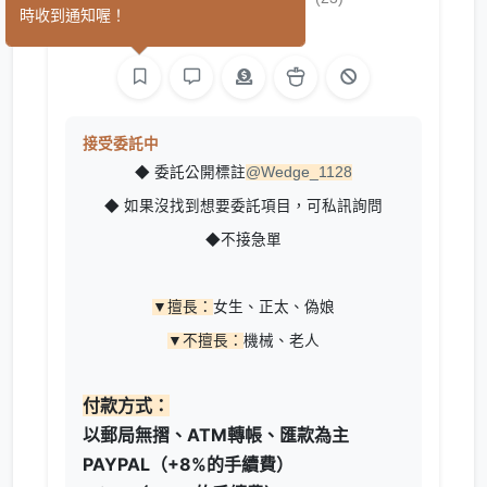
時收到通知喔！
繪圖
L2D 繪圖
接受委託中
◆ 委託公開標註
@Wedge_1128
◆ 如果沒找到想要委託項目，可私訊詢問
◆不接急單
▼擅長：
女生、正太、偽娘
▼不擅長：
機械、老人
付款方式：
以郵局無摺、ATM轉帳、匯款為主
PAYPAL（+8%的手續費）