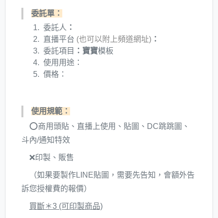
委託單：
委託人
：
直播平台
(也可以附上頻道網址)
：
委託項目
：寶寶
模板
使用用途：
價格：
使用規範：
⭕商用頭貼、直播上使用、貼圖、DC跳跳圖、
斗內/通知特效
❌印製、販售
（如果要製作LINE貼圖，需要先告知，會額外告
訴您授權費的報價）
買斷＊3 (可印製商品)