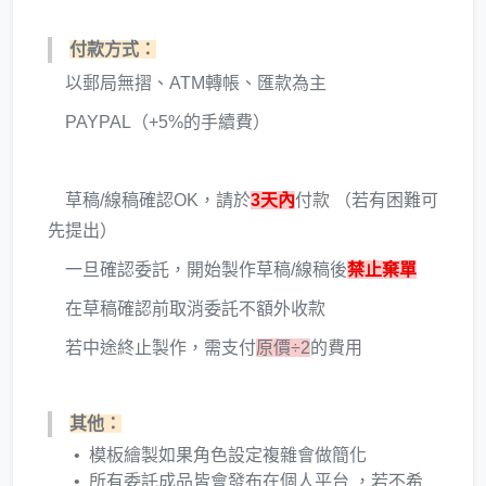
付款方式：
以郵局無摺、ATM轉帳、匯款為主
PAYPAL（+5%的手續費）
草稿/線稿確認OK，請於
3天內
付款 （若有困難可
先提出）
一旦確認委託，開始製作草稿/線稿後
禁止棄單
在草稿確認前取消委託不額外收款
若中途終止製作，需支付
原價÷2
的費用
其他：
模板繪製如果角色設定複雜會做簡化
所有委託成品皆會發布在個人平台 ，若不希