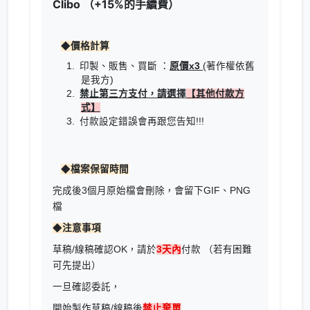
Clibo （+15%的手續費）
◆
價格計算
​印製、販售、買斷 ：
原價x3
(著作權依舊
是我方)
禁止第三方支付，請選擇
【其他付款方
式】
付款設定錯誤會再跟您告知!!!
◆
檔案保留時間
完成後3個月原始檔會刪除，會留下GIF、PNG
檔
◆
注意事項
草稿/線稿確認OK，請於
3天內
付款 （若有困難
可先提出）
一旦確認委託，
開始製作草稿/線稿後
禁止棄單