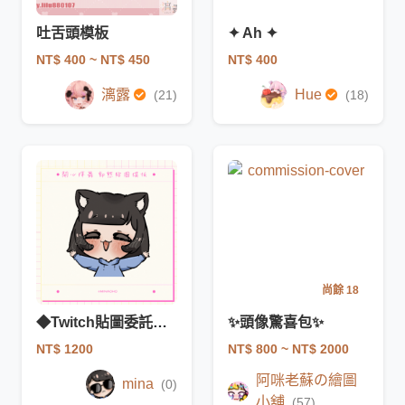
吐舌頭模板
✦ Ah ✦
NT$ 400
~ NT$ 450
NT$ 400
漓露
Hue
(21)
(18)
尚餘 18
◆Twitch貼圖委託◆開心揮舞動態模板
✨頭像驚喜包✨
NT$ 1200
NT$ 800
~ NT$ 2000
阿咪老蘇の繪圖
mina
(0)
小舖
(57)