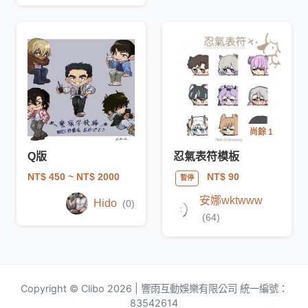
尚餘 1
Q版
忍氣表符模板
NT$ 450
~ NT$ 2000
NT$ 90
暫停
安娜wktwww
Hido
(0)
(64)
Copyright © Clibo 2026 | 響雨互動娛樂有限公司 統一編號：
83542614