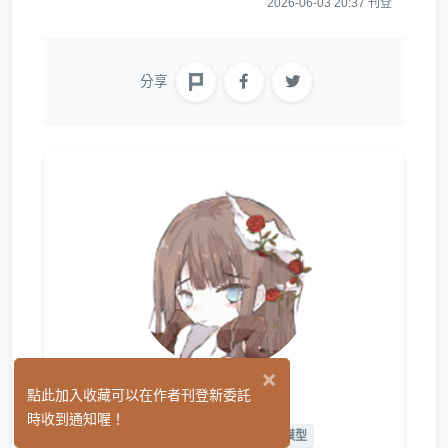
2026-06-03 20:37 刊登
分享
×
27時
點此加入收藏可以在作者刊登新委託
(3)
時收到通知喔！
繪圖
L2D 繪圖
L2D 模型