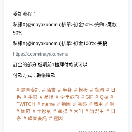
委託流程：
私訊X(@inayakunemu)排單>訂金
50%
>完稿>尾款
50%
私訊X(@inayakunemu)排單>訂金
100%
>完稿
https://x.com/inayakunemu
訂金的部分 檔期前1禮拜付款就可以
付款方式：轉帳匯款
繪圖委託
插畫
半身
模板
動圖
日
系
手繪
塗鴉
全年齡向
GIF
Q版
TWITCH
meme
動圖
動態
商用
啊
圖奇
土撥鼠
塗鴉
大叫
實況主
日
系
繪圖委託
迷因