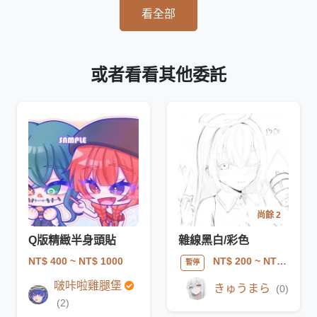
看全部
或者看看其他委託
尚餘 2
Q版精緻半身頭貼
雜線黑白/彩色
NT$ 400
~ NT$ 1000
NT$ 200
~ NT$ 498
暫停
啵咔啦雞腿堡
きゅうまら
(0)
(2)