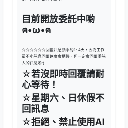
目前開放委託中喲
ฅ•ω•ฅ
☆☆☆☆☆☆
回覆訊息頻率約1~4天，因為工作
量不小訊息回覆速度會稍慢，但一定會回覆委託
人的訊息喲:)
☆
若沒即時回覆請耐
心等待！
☆
星期六、日休假不
回訊息
☆拒絕
、
禁止使用AI