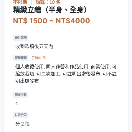
不限期
|
尚餘：10 名
精緻立繪（半身、全身）
NT$ 1500 ~ NT$4000
預計交期
收到款項後五天內
[?]看說明
授權範圍
個人收藏使用, 同人非營利作品使用, 商業使用, 可
縮放裁切, 可二次加工, 可註明出處後發布, 可不註
明出處發布
修改次數
4
付款分段
分 2 段