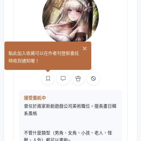
×
紫藤 月
點此加入收藏可以在作者刊登新委託
(31)
時收到通知喔！
繪圖
L2D 繪圖
接受委託中
曾任於兩家新創遊戲公司美術職位，擅長畫日韓
系風格
不管什麼類型（男角、女角、小孩、老人、怪
獸、人外）都可以畫喲~