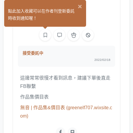
×
無音
點此加入收藏可以在作者刊登新委託
(0)
時收到通知喔！
繪圖
接受委託中
2022/02/18
這邊常常很慢才看到訊息，建議下單後直走
FB聯繫
作品集價目表
無音 | 作品集&價目表 (greenelf707.wixsite.c
om)