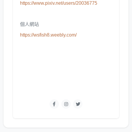
https://www.pixiv.net/users/20036775
個人網站
https://wsfish8.weebly.com/
聯絡信箱
wsfish8@gmail.com