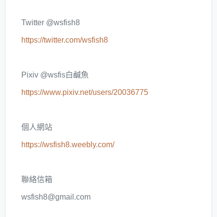
Twitter @wsfish8
https://twitter.com/wsfish8
Pixiv @wsfis白鹹魚
https://www.pixiv.net/users/20036775
個人網站
https://wsfish8.weebly.com/
聯絡信箱
wsfish8@gmail.com