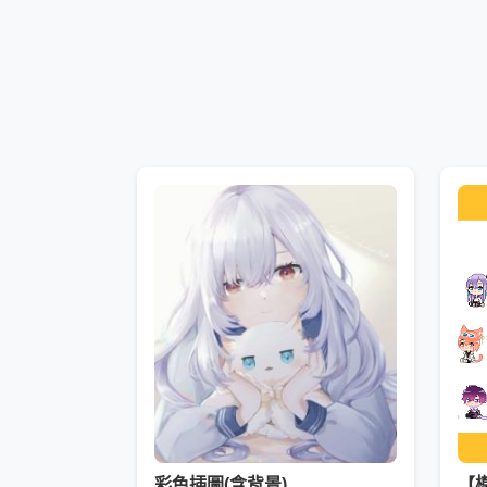
彩色插圖(含背景)
【