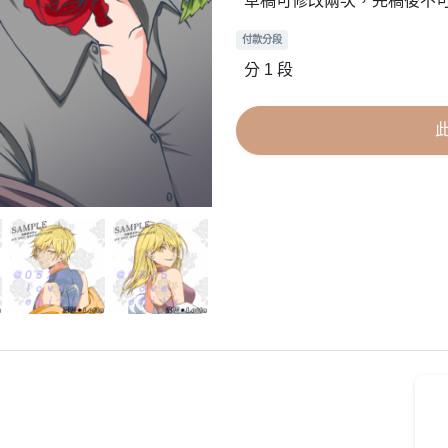
草稿可修改兩次，完稿後不
付款分段
分 1 段