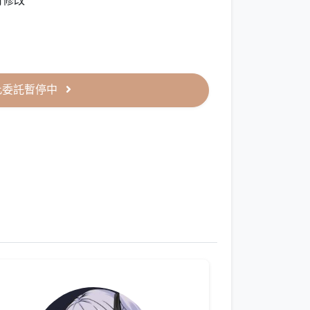
可修改
此委託暫停中