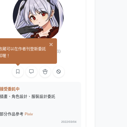
×
蘿塔 ロッタ
收藏可以在作者刊登新委託
(1)
知喔！
繪圖
接受委託中
插畫、角色設計、服裝設計委託
部分作品參考
Pixiv
2022/03/04