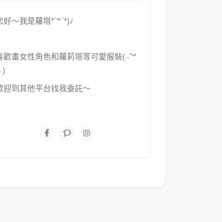
您好～我是蘿塔*´꒳`*)ﾉ
喜歡畫女性角色和蘿莉塔等可愛服裝( ˶ˆ꒳
˵ )
歡迎到其他平台找我委託～