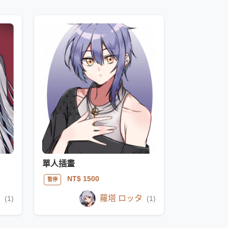
單人插畫
NT$ 1500
暫停
タ
蘿塔 ロッタ
(1)
(1)