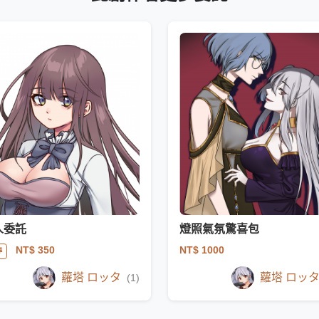
人委託
燈照氣氛驚喜包
NT$ 1000
NT$ 350
停
蘿塔 ロッタ
蘿塔 ロッ
(1)