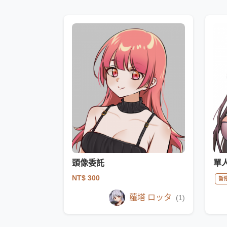
頭像委託
單
NT$ 300
暫
蘿塔 ロッタ
(1)