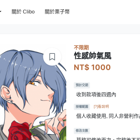
關於 Clibo
關於栗子幣
不限期
性感帥氣風
NT$ 1000
預計交期
收到款項後四週內
[?]看說明
授權範圍
個人收藏使用, 同人非營利作
修改次數