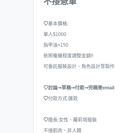
不接急單
♡
基本價格:
單人$1000
指甲油+150
依照複雜程度調整金額!!
可委託服裝設計、角色設計​等製作
♡
討論➞草稿➞付款➞完稿寄email
♡
付款方式:匯款
♡
擅長:女性、蘿莉塔服裝
不接肌肉、非人類