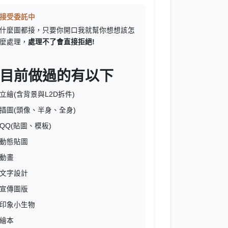
接受委託中
什麼圖都接，只要你開口我就幫你想想該怎
麼處理，
處理不了會直接拒絕!
目前做過的有以下
立繪(含背景與L2D拆件)
插圖(頭像、半身、全身)
QQ(貼圖、模板)
動態貼圖
動畫
文字設計
宣傳圖版
印象小生物
繪本