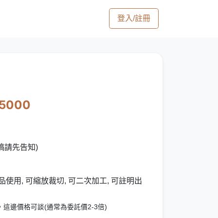
登入/註冊
15000
稿請先告知)
使用, 可縮放裁切, 可二次加工, 可註明出
這邊價格可談(通常為委託價2-3倍)