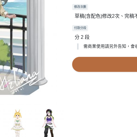
修改次數
草稿(含配色)修改2次、完稿
付款分段
分 2 段
需商業使用請另外告知，會收