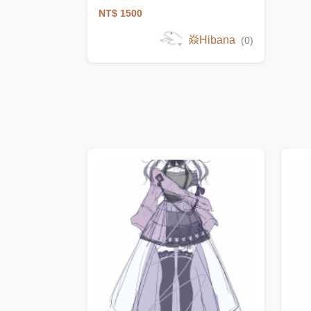
NT$ 1500
焱Hibana
(0)