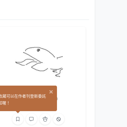
×
焱Hibana
收藏可以在作者刊登新委託
(0)
知喔！
繪圖