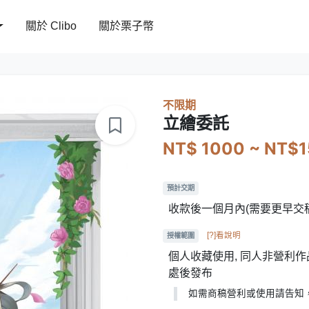
關於 Clibo
關於栗子幣
不限期
立繪委託
NT$ 1000 ~ NT$
預計交期
收款後一個月內(需要更早交
[?]看說明
授權範圍
個人收藏使用, 同人非營利作品
處後發布
如需商稿營利或使用請告知，