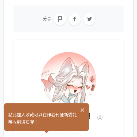
分享
×
瞇瞇眼是最讚的！
點此加入收藏可以在作者刊登新委託
(0)
時收到通知喔！
繪圖