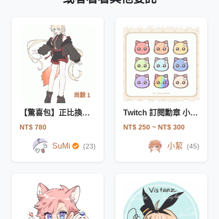
尚餘 1
【驚喜包】正比換裝（8月名額）
Twitch 訂閱勳章 小圖示 小奇點勳章
NT$ 780
NT$ 250
~ NT$ 300
SuMi
小絜
(23)
(45)