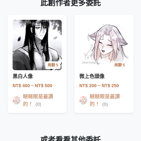
此創作者更多委託
尚餘 5
尚餘 5
黑白人像
微上色頭像
NT$ 400
~ NT$ 500
NT$ 200
~ NT$ 250
瞇瞇眼是最讚
瞇瞇眼是最讚
的！
的！
(0)
(0)
或者看看其他委託