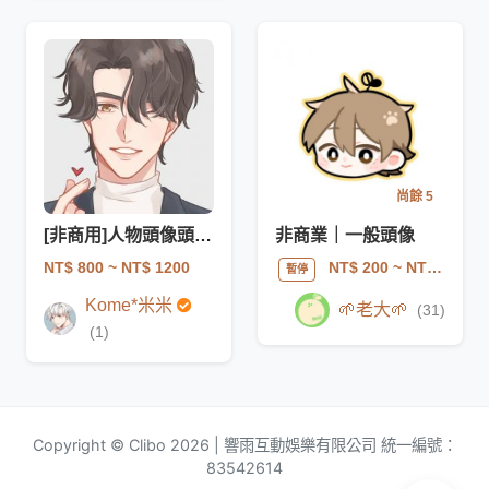
尚餘 5
[非商用]人物頭像頭貼胸像
非商業｜一般頭像
NT$ 800
~ NT$ 1200
NT$ 200
~ NT$ 400
暫停
Kome*米米
🌱老大🌱
(31)
(1)
Copyright © Clibo 2026 | 響雨互動娛樂有限公司 統一編號：
83542614