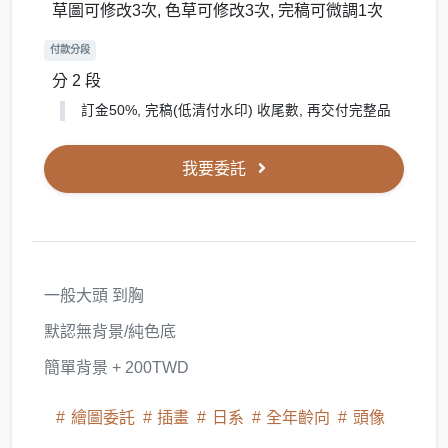
草圖可修改3次, 色草可修改3次, 完稿可微調1次
付款分段
分 2 段
訂金50%, 完稿(低清付水印) 收尾數, 再交付完整品
我要委託
一般大頭 到胸
默認無背景/純色底
簡單背景 + 200TWD
繪圖委託
插畫
日系
全年齡向
頭像