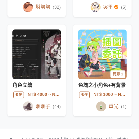
塔努努
哭里
(32)
(5)
尚餘 1
角色立繪
色塊之小角色+有背景
NT$ 4000
~ NT$ 8000
NT$ 1000
~ NT$ 2000
暫停
暫停
睏睏子
重光
(44)
(1)