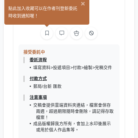
×
捲juan
點此加入收藏可以在作者刊登新委託
(0)
時收到通知喔！
繪圖
接受委託中
委託流程
填寫資料>投遞項目>付款>繪製>完稿交件
付款方式
郵局/台新 匯款
注意事項
交稿會提供雲端資料夾連結，檔案會保存
兩週，超過期限隨時會刪除，請記得存取
檔案！
成品版權歸我方所有，會加上水印後展示
或用於個人作品集等。