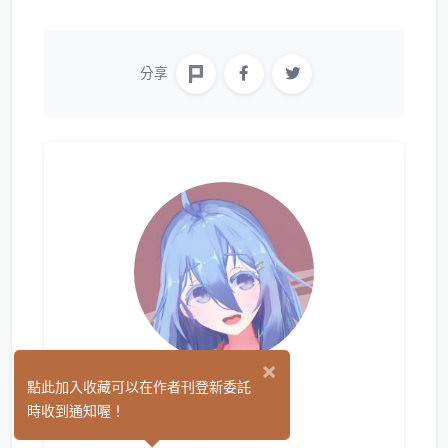
分享
×
瑪斯
點此加入收藏可以在作者刊登新委託
(0)
時收到通知喔！
繪圖
L2D 模型