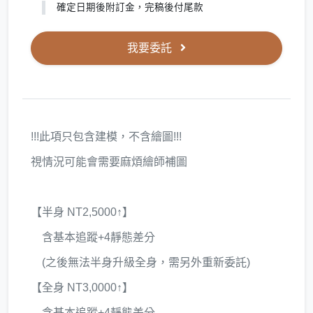
確定日期後附訂金，完稿後付尾款
我要委託
!!!此項只包含建模，不含繪圖!!!
視情況可能會需要麻煩繪師補圖
【半身 NT2,5000↑】
含基本追蹤+4靜態差分
(之後無法半身升級全身，需另外重新委託)
【全身 NT3,0000↑】
含基本追蹤+4靜態差分