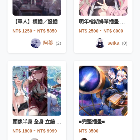
【單人】橫插／豎插
明年檔期排單插畫 立繪委託
NT$ 1250
~ NT$ 5850
NT$ 2500
~ NT$ 6000
阿蓁
seika
(2)
(0)
頭像半身 全身 立繪 插畫
■完整插畫■
NT$ 1800
~ NT$ 9999
NT$ 3500