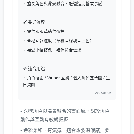
・擅長角色與背景融合，能營造完整故事感
🖌️ 委託流程
・提供兩版草稿供選擇
・全程回報進度（草稿→線稿→上色）
・接受小幅修改，確保符合需求
💡 適合用途
・角色插圖 / Vtuber 立繪 / 個人角色宣傳圖 / 生
日賀圖
2025/09/25
• 喜歡角色與場景融合的畫面感，對於角色
動作與互動有敏銳把握
• 色彩柔和、有氣氛，適合想要溫暖感／夢