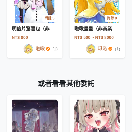
尚餘 5
尚餘 9
明信片驚喜包（非商業）
啾啾畫畫（非商業
NT$ 900
NT$ 500
~ NT$ 8000
啾啾
啾啾
(1)
(1)
或者看看其他委託