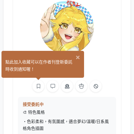
×
啾啾
點此加入收藏可以在作者刊登新委託
(1)
時收到通知喔！
繪圖
接受委託中
🎨 特色風格
・色彩柔和，有氛圍感，適合夢幻/溫暖/日系風
格角色插圖