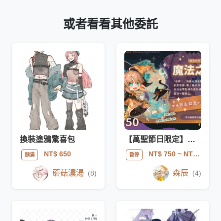
或者看看其他委託
換裝塗鴉驚喜包
【萬聖節日限定】魔法之旅－模板－單人Q板
NT$ 650
NT$ 750
~ NT$ 4000
額滿
暫停
蘑菇濃湯
森辰
(8)
(4)