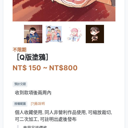
不限期
［Q版塗鴉］
NT$ 150 ~ NT$800
預計交期
收到款項後兩周內
[?]看說明
授權範圍
個人收藏使用, 同人非營利作品使用, 可縮放裁切,
可二次加工, 可註明出處後發布
商用另談價格