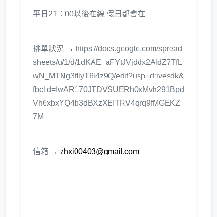
平日21：00以後在線 假日都會在
排單狀況
→
https://docs.google.com/spread
sheets/u/1/d/1dKAE_aFYtJVjddx2AldZ7TfL
wN_MTNg3tIiyT6i4z9Q/edit?usp=drivesdk&
fbclid=IwAR170JTDVSUERh0xMvh291Bpd
Vh6xbxYQ4b3dBXzXEITRV4qrq9fMGEKZ
7M
信箱
→ zhxi00403@gmail.com