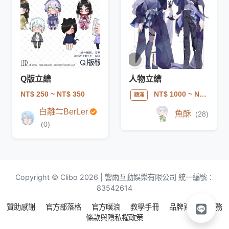
Q版立繪
人物立繪
NT$ 250
~ NT$ 350
NT$ 1000
~ NT$ 3000
額滿
白離⇋BerLer
魚酥
(28)
(0)
Copyright © Clibo 2026 | 響雨互動娛樂有限公司 統一編號：
83542614
贊助感謝
官方部落格
官方噗浪
教學手冊
品牌資源
服務
條款與隱私權政策