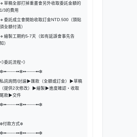
🔹草稿全部打掉重畫會另外收取委託金額的
1/3的費用
🔹委託成立會開始收取訂金NTD.500（頭貼
須全額付清）
🔹繪製工期約5-7天（如有延誤會事先告
知）
💨委託流程💨
✼••┈┈┈┈••✼••┈┈┈┈••✼
私訊詢問/討論▶︎匯款（全額或訂金）▶︎草稿
（提供2次修改）▶︎繪製▶︎進度確認・收取
尾款▶︎交件
✼••┈┈┈┈••✼••┈┈┈┈••✼
❄️付款方式❄️
✼••┈┈┈┈••✼••┈┈┈┈••✼