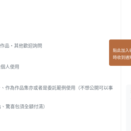
性作品・其他歡迎詢問
點此加入
時收到通
供個人使用
台、作為作品集亦或者是委託範例使用（不想公開可以事
頭貼、驚喜包須全額付清）
）