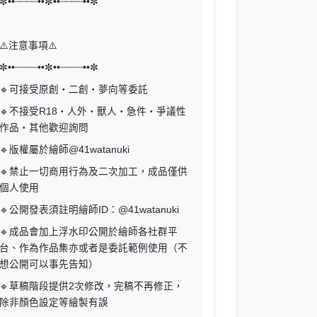
✼••┈┈┈┈••✼••┈┈┈┈••✼
⚠️注意事項⚠️
✼••┈┈┈┈••✼••┈┈┈┈••✼
🔹可接受原創・二創・夢向等委託
🔹不接受R18・人外・獸人・急件・爭議性
作品・其他歡迎詢問
🔹版權屬於繪師@41watanuki
🔹禁止一切商用行為及二次加工，成品僅供
個人使用
🔹公開發表須註明繪師ID：@41watanuki
🔹成品會加上浮水印公開於繪師各社群平
台、作為作品集亦或者是委託範例使用（不
想公開可以事先告知）
🔹草稿階段提供2次修改，完稿不再修正，
除非顏色設定等繪製有誤