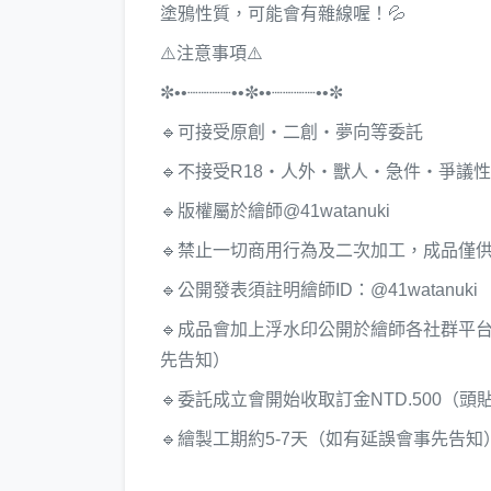
塗鴉性質，可能會有雜線喔！💦
⚠️注意事項⚠️
✼••┈┈┈┈••✼••┈┈┈┈••✼
🔹可接受原創・二創・夢向等委託
🔹不接受R18・人外・獸人・急件・爭議
🔹版權屬於繪師@41watanuki
🔹禁止一切商用行為及二次加工，成品僅
🔹公開發表須註明繪師ID：@41watanuki
🔹成品會加上浮水印公開於繪師各社群平
先告知）
🔹委託成立會開始收取訂金NTD.500（
🔹繪製工期約5-7天（如有延誤會事先告知