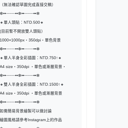
（無法確認草圖完成直接交稿）
✼••┈┈┈┈••✼••┈┈┈┈••✼
🔸單人頭貼：NTD.500🔸
(目前暫不開放雙人頭貼）
1000×1000px・350dpi・單色背景
✼••┈┈┈┈••✼••┈┈┈┈••✼
🔸單人半身全彩插圖：NTD.750↑🔸
A4 size・350dpi ・單色或漸層背景・
✼••┈┈┈┈••✼••┈┈┈┈••✼
🔸雙人半身全彩插圖：NTD.1500↑🔸
A4 size・350dpi ・單色或漸層背景
✼••┈┈┈┈••✼••┈┈┈┈••✼
如需簡易背景繪製可以做討論
繪圖風格請參考Instagram上的作品