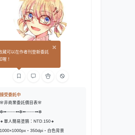
×
41
收藏可以在作者刊登新委託
(0)
知喔！
繪圖
接受委託中
🌸非商業委託價目表🌸
✼••┈┈┈┈••✼••┈┈┈┈••✼
🔸單人簡易塗鴉：NTD.150🔸
1000×1000px・350dpi・白色背景