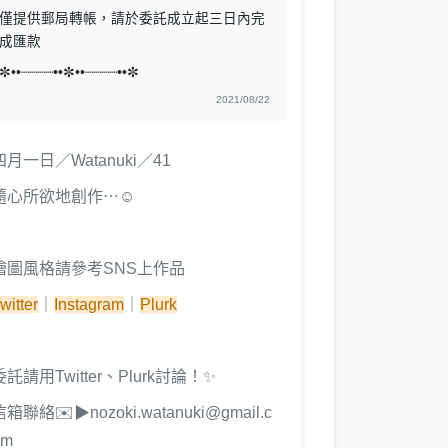
僅提供郵局轉帳，請於委託成立起三日內完
成匯款
✼••┈┈┈┈••✼••┈┈┈┈••✼
2021/08/22
四月一日／Watanuki／41
隨心所欲地創作⋯☺️
繪圖風格請參考SNS上作品
witter
｜
Instagram
｜
Plurk
委託請用Twitter、Plurk討論！✨
信箱聯絡✉️▶︎nozoki.watanuki@gmail.c
om