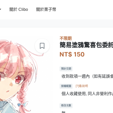
關於 Clibo
關於栗子幣
不限期
簡易塗鴉驚喜包委
NT$ 150
預計交期
收到款項一週內（如有延誤
[?]看說明
授權範圍
個人收藏使用, 同人非營利作
修改次數