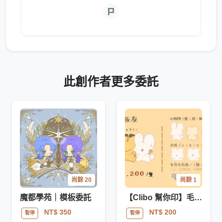
此創作者更多委託
尚餘 20
尚餘 1
魔都學苑｜模板委託
【Clibo 幫你印】毛茸茸飯友｜模板委託
NT$ 350
NT$ 200
暫停
暫停