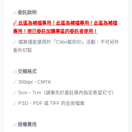
🥧
委託說明
☄ 此區為補檔專用！此區為補檔專用！此區為補檔
專用！現已委託加購專區的委託者使用！
☄ 檔案僅能使用於「Clibo幫你印」活動，不可另外
委外印製
🥧
交稿格式
☄ 300dpi、CMYK
☄ 5cm ~ 7cm（請事先於委託單內指定希望尺寸）
☄ PSD、PDF 或 TIFF 的去背檔案
🥧
授權費用