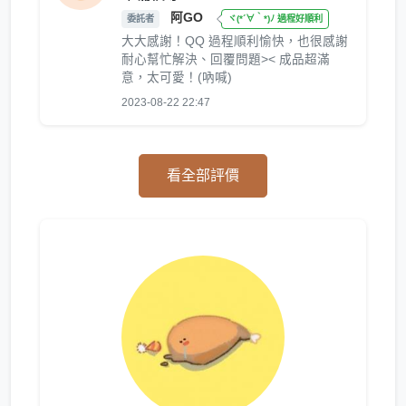
阿GO
委託者
ヾ(*´∀｀*)ﾉ 過程好順利
大大感謝！QQ 過程順利愉快，也很感謝
耐心幫忙解決、回覆問題>< 成品超滿
意，太可愛！(吶喊)
2023-08-22 22:47
看全部評價