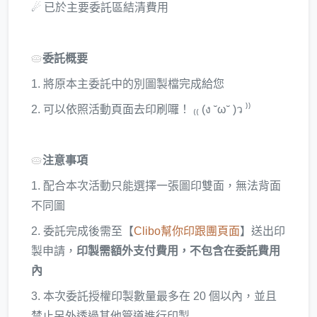
☄ 已於主要委託區結清費用
🥧
委託概要
1. 將原本主委託中的別圖製檔完成給您
2. 可以依照活動頁面去印刷囉！ ₍₍ (ง ˘ω˘ )ว ⁾⁾
🥧
注意事項
1. 配合本次活動只能選擇一張圖印雙面，無法背面
不同圖
2. 委託完成後需至【
Clibo幫你印跟團頁面
】送出印
製申請，
印製需額外支付費用，不包含在委託費用
內
3. 本次委託授權印製數量最多在 20 個以內，並且
禁止另外透過其他管道進行印製