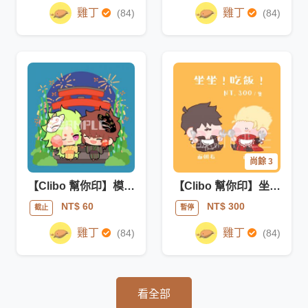
雞丁
雞丁
(84)
(84)
尚餘 3
【Clibo 幫你印】模板委託｜授權製檔
【Clibo 幫你印】坐坐！吃飯！｜模板委託
NT$ 60
NT$ 300
截止
暫停
雞丁
雞丁
(84)
(84)
看全部