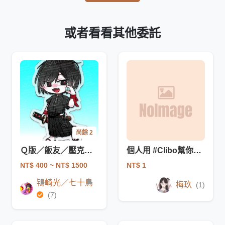
或者看看其他委託
尚餘 2
Ｑ版／飯友／壓克力／周邊
個人用 #Clibo幫你印第二屆
NT$ 400
~ NT$ 1500
NT$ 1
鴇崎光／七十鳥
梅玖
(1)
(7)