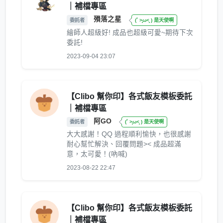
｜補檔專區
殞落之星
委託者
(˚ ˃̣̣̥ω˂̣̣̥ ) 是天使啊
繪師人超級好! 成品也超級可愛~期待下次
委託!
2023-09-04 23:07
【Clibo 幫你印】各式飯友模板委託
｜補檔專區
阿GO
委託者
(˚ ˃̣̣̥ω˂̣̣̥ ) 是天使啊
大大感謝！QQ 過程順利愉快，也很感謝
耐心幫忙解決、回覆問題>< 成品超滿
意，太可愛！(吶喊)
2023-08-22 22:47
【Clibo 幫你印】各式飯友模板委託
｜補檔專區