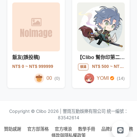
飯友(誤投稿)
【Clibo 幫你印第二屆】飯友期間限定委託
NT$ 0
~ NT$ 999999
NT$ 500
~ NT$ 600
額滿
00
YOMI
(0)
(14)
Copyright © Clibo 2026 | 響雨互動娛樂有限公司 統一編號：
83542614
贊助感謝
官方部落格
官方噗浪
教學手冊
品牌資源
服務
條款與隱私權政策