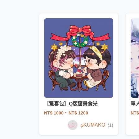
［驚喜包］Q版窗景食光
單人
NT$ 1000
~ NT$ 1200
NT$
ܤKUMAKO
(1)