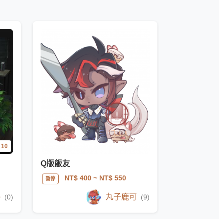
10
Q版飯友
NT$ 400
~ NT$ 550
暫停
o
丸子鹿可
(0)
(9)