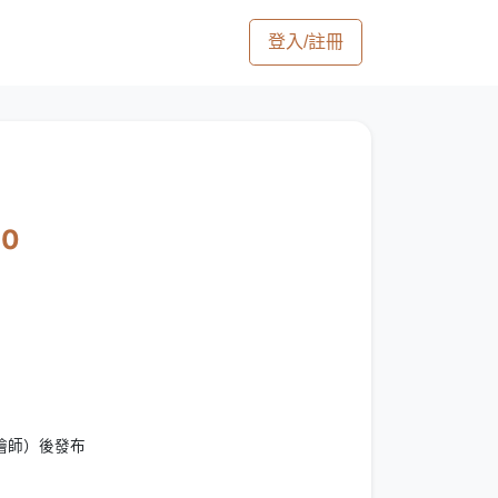
登入/註冊
00
繪師）後發布