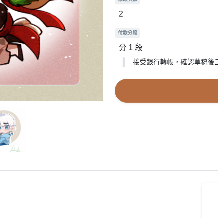
2
付款分段
分 1 段
接受銀行轉帳，確認草稿後