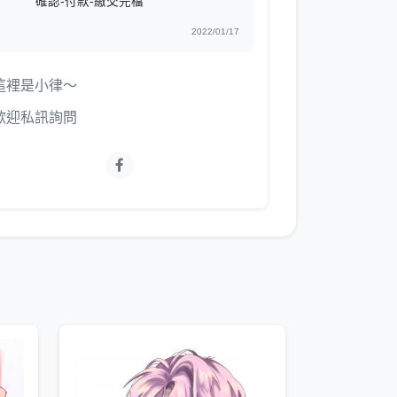
確認-付款-繳交完檔
2022/01/17
這裡是小律～
歡迎私訊詢問