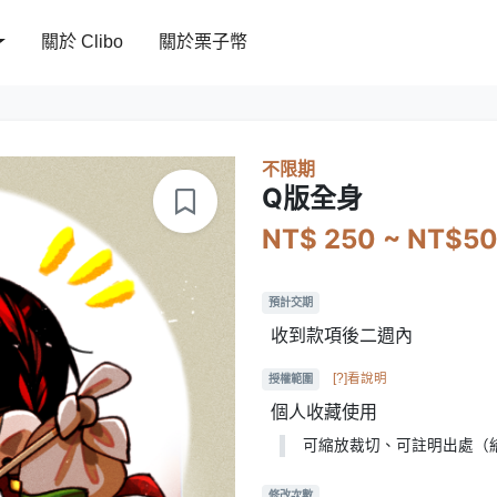
關於 Clibo
關於栗子幣
不限期
Q版全身
NT$ 250 ~ NT$5
預計交期
收到款項後二週內
[?]看說明
授權範圍
個人收藏使用
可縮放裁切、可註明出處（
修改次數