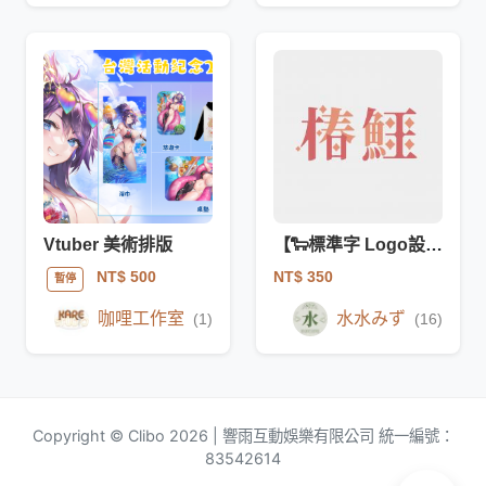
Vtuber 美術排版
【🐑標準字 Logo設計🐑】
NT$ 350
NT$ 500
暫停
咖哩工作室
水水みず
(1)
(16)
Copyright © Clibo 2026 | 響雨互動娛樂有限公司 統一編號：
83542614