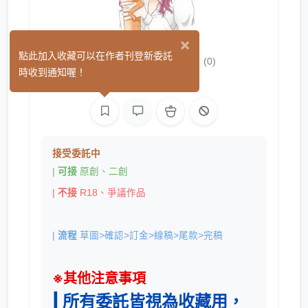
×
嘎喵gameow
點此加入收藏可以在作者刊登新委託
(0)
時收到通知喔！
繪圖
接受委託中
|
可接
原創、二創
|
不接
R18、爭議作品
|
流程
草圖>確認>訂金>線稿>尾款>完稿
※其他注意事項
| 所有委託皆視為收藏用，