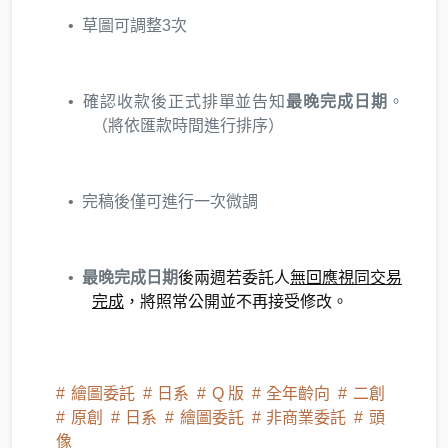
草圖可調整3次
確認收款後正式排單並告知
最晚完成日期
。
（將依匯款時間進行排序）
完稿後僅可進行一次微調
最晚完成日期
後兩週若委託人
無回應視同交易
完成
，將照常公開並不再接受修改。
繪圖委託
日系
Q 版
全年齡向
二創
原創
日系
繪圖委託
非商業委託
頭
像