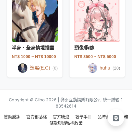
半身、全身情境插畫
頭像/胸像
NT$ 1000
~ NT$ 10000
NT$ 3500
~ NT$ 5000
逸熙(E.C)
huhu
(0)
(20)
Copyright © Clibo 2026 | 響雨互動娛樂有限公司 統一編號：
83542614
贊助感謝
官方部落格
官方噗浪
教學手冊
品牌資源
服務
條款與隱私權政策