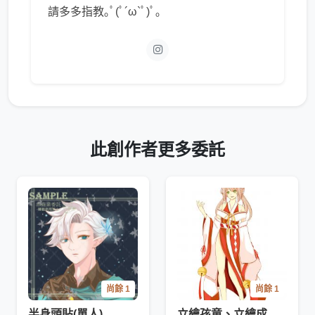
請多多指教｡ﾟ(ﾟ´ω`ﾟ)ﾟ｡
此創作者更多委託
尚餘 1
尚餘 1
半身頭貼(單人)
立繪孩童、立繪成人(單人)