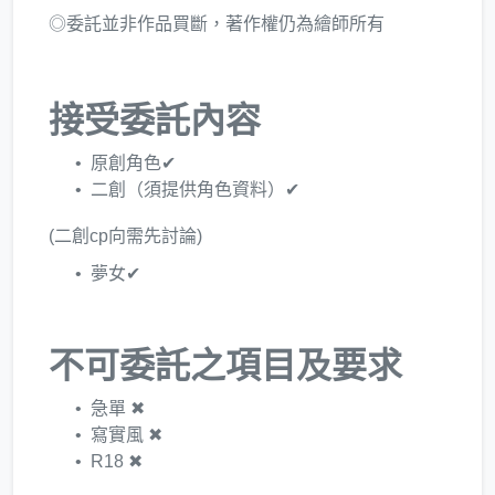
◎委託並非作品買斷，著作權仍為繪師所有
接受委託內容
原創角色✔
二創（須提供角色資料）✔
(二創cp向需先討論)
夢女✔
不可委託之項目及要求
急單 ✖
寫實風 ✖
R18 ✖