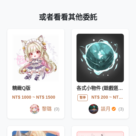
或者看看其他委託
精緻Q版
各式小物件 (遊戲道具/武器塗鴉，樹木景物等)
NT$ 1000
~ NT$ 1500
NT$ 200
~ NT$ 1000
暫停
黎璐
談月
(0)
(3)