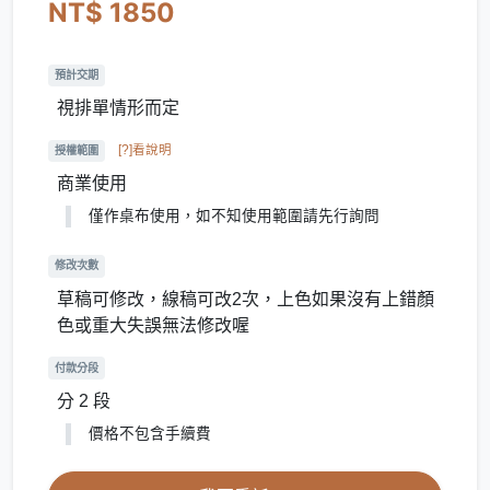
NT$ 1850
預計交期
視排單情形而定
[?]看說明
授權範圍
商業使用
僅作桌布使用，如不知使用範圍請先行詢問
修改次數
草稿可修改，線稿可改2次，上色如果沒有上錯顏
色或重大失誤無法修改喔
付款分段
分 2 段
價格不包含手續費