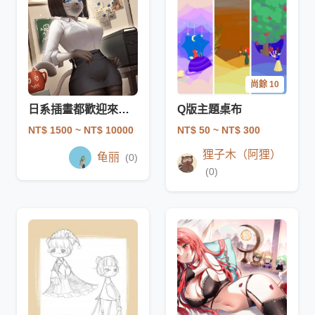
尚餘 10
日系​​插畫都歡迎來問看看
Q版主題桌布
NT$ 1500
~ NT$ 10000
NT$ 50
~ NT$ 300
狸子木（阿狸）
龟丽
(0)
(0)