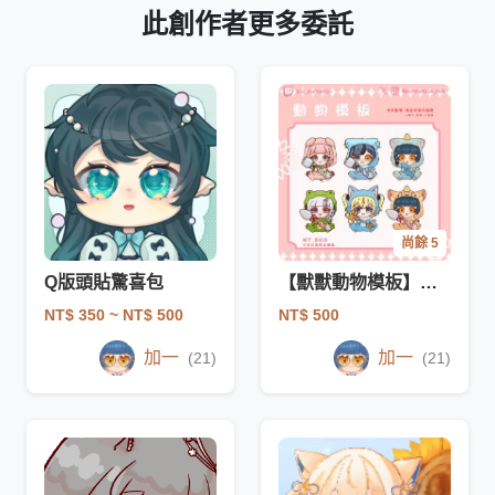
此創作者更多委託
尚餘 5
Q版頭貼驚喜包
【獸獸動物模板】可做飯友
NT$ 350
~ NT$ 500
NT$ 500
加一
加一
(21)
(21)