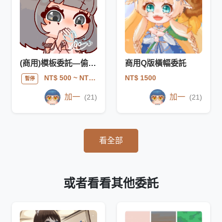
(商用)模板委託—偷笑/吃，動態.靜態
商用Q版橫幅委託
NT$ 1500
NT$ 500
~ NT$ 1000
暫停
加一
加一
(21)
(21)
看全部
或者看看其他委託