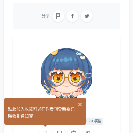
分享
×
加一
點此加入收藏可以在作者刊登新委託
(21)
時收到通知喔！
平面設計
繪圖
L2D 繪圖
L2D 模型