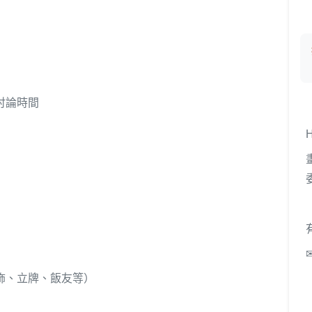
討論時間
✉
吊飾、立牌、飯友等）