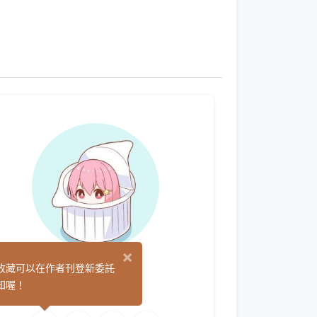
×
Kalina
收藏可以在作者刊登新委託
(0)
知喔！
繪圖
影像