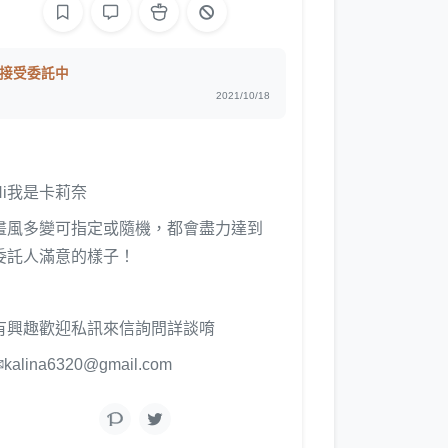
接受委託中
2021/10/18
Hi我是卡莉奈
畫風多變可指定或隨機，都會盡力達到
委託人滿意的樣子！
有興趣歡迎私訊來信詢問詳談唷
kalina6320@gmail.com