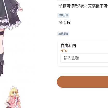
草稿可修改2次，完稿後不可
付款分段
分 1 段
加購項目
自由斗內
NT$