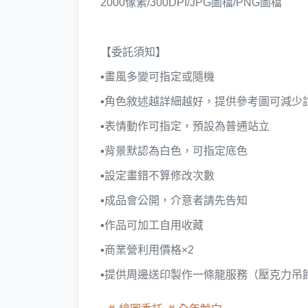
2000像素/300DPI/JPG圖檔/PNG圖檔
【委託須知】
▪️畫風多變可指定或隨機
▪️角色敘述越詳細越好，提供參考圖可減少
▪️表情動作可指定，預設為普通站立
▪️背景默認為白色，可指定底色
▪️設定畫錯不算修改次數
▪️成品會公開，介意者請先告知
▪️作品可加工自用收藏
▪️商業營利用價格×2
▪️提供周邊送印製作一條龍服務（壓克力