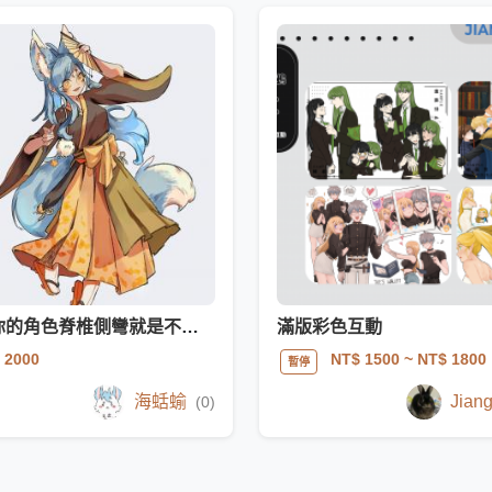
讓你的角色脊椎側彎就是不立正
滿版彩色互動
 2000
NT$ 1500
~ NT$ 1800
暫停
海蛞蝓
Jian
(0)