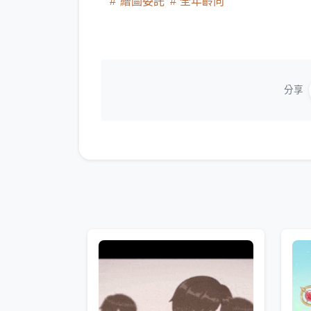
繪圖委託
全年齡向
分享