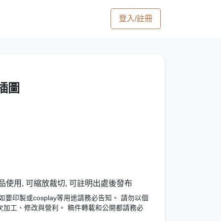
登入/註冊
8插圖
品使用, 可縮放裁切, 可註明出處後發布
要印製或cosplay等用途請務必告知。 請勿以個
次加工、修改與營利。 稿件轉載和公開都請務必