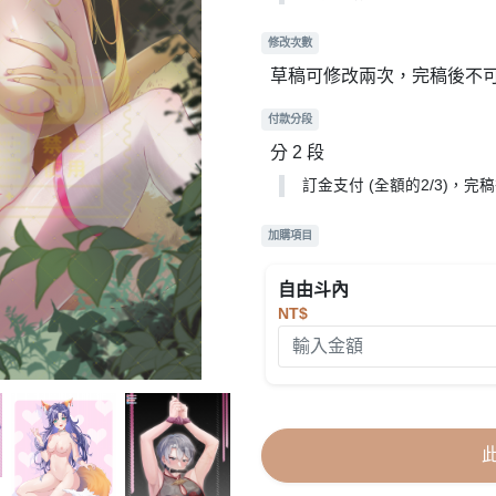
修改次數
草稿可修改兩次，完稿後不
付款分段
分 2 段
訂金支付 (全額的2/3)，
加購項目
自由斗內
NT$