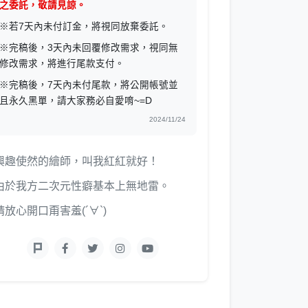
之委託，敬請見諒。
※若7天內未付訂金，將視同放棄委託。
※完稿後，3天內未回覆修改需求，視同無
修改需求，將進行尾款支付。
※完稿後，7天內未付尾款，將公開帳號並
且永久黑單，請大家務必自愛唷~=D
2024/11/24
興趣使然的繪師，叫我紅紅就好！
由於我方二次元性癖基本上無地雷。
請放心開口甭害羞(´∀`)