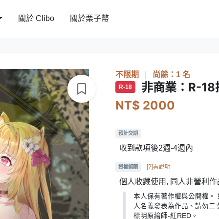
關於 Clibo
關於栗子幣
不限期
|
尚餘：1 名
非商業：R-1
R-18
NT$ 2000
預計交期
收到款項後2週-4週內
[?]看說明
授權範圍
個人收藏使用, 同人非營利作
本人保有著作權與公開權。 如
人名義發表為作品、請勿二
標明原繪師-紅RED。