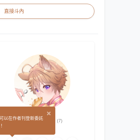
直接斗內
×
紅/RED
可以在作者刊登新委託
(7)
！
繪圖