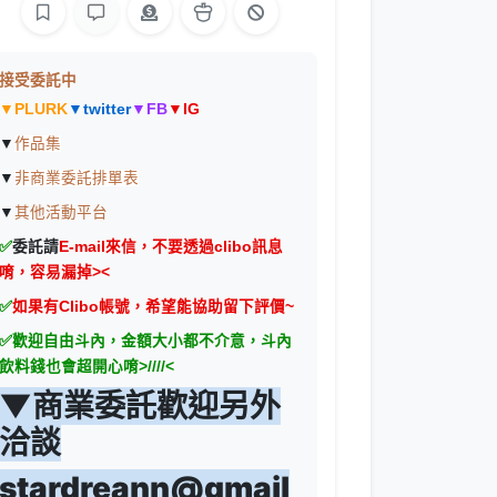
接受委託中
▼
PLURK
▼
twitter
▼
FB
▼
IG
▼
作品集
▼
非商業委託排單表
▼
其他活動平台
✅
委託請
E-mail來信，不要透過clibo訊息
唷，容易漏掉><
✅
如果有Clibo帳號，希望能協助留下評價~
✅歡迎自由斗內，金額大小都不介意，斗內
飲料錢也會超開心唷>////<
▼商業委託歡迎另外
洽談
stardreann@gmail