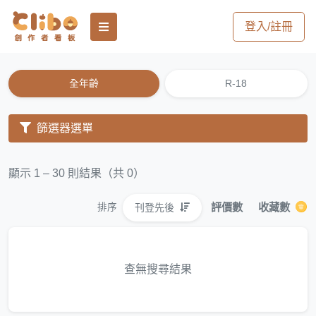
登入/註冊
全年齡
R-18
篩選器選單
顯示 1 – 30 則結果（共 0）
評價數
收藏數
刊登先後
排序
查無搜尋結果