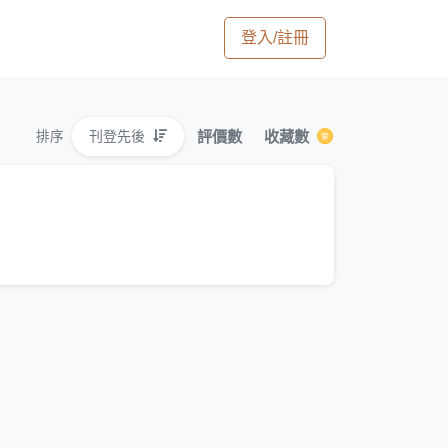
登入/註冊
評價數
收藏數
刊登先後
排序