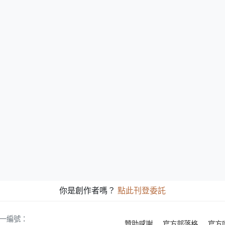
你是創作者嗎？
點此刊登委託
 統一編號：
贊助感謝
官方部落格
官方