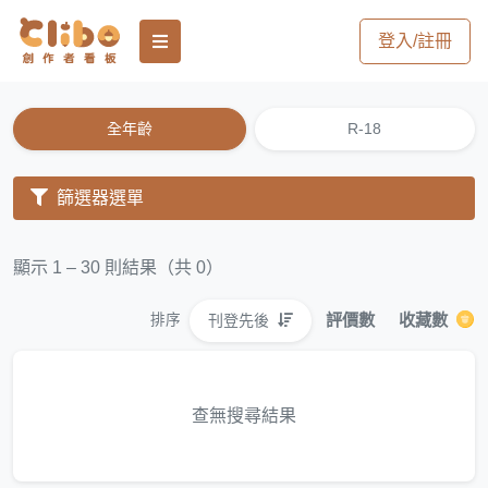
登入/註冊
全年齡
R-18
篩選器選單
顯示 1 – 30 則結果（共 0）
評價數
收藏數
刊登先後
排序
查無搜尋結果