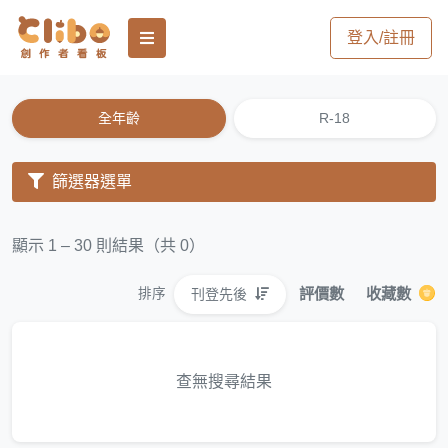
登入/註冊
全年齡
R-18
篩選器選單
顯示 1 – 30 則結果（共 0）
評價數
收藏數
刊登先後
排序
查無搜尋結果