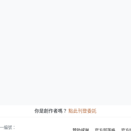
你是創作者嗎？
點此刊登委託
 統一編號：
贊助感謝
官方部落格
官方