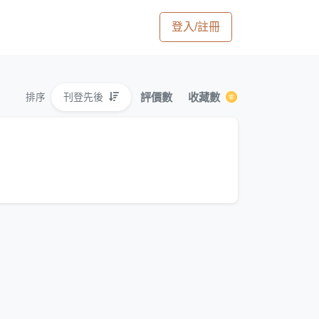
登入/註冊
評價數
收藏數
刊登先後
排序