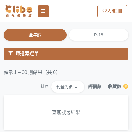
登入/註冊
全年齡
R-18
篩選器選單
顯示 1 – 30 則結果（共 0）
評價數
收藏數
刊登先後
排序
查無搜尋結果