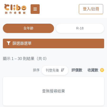
登入/註冊
全年齡
R-18
篩選器選單
顯示 1 – 30 則結果（共 0）
評價數
收藏數
刊登先後
排序
查無搜尋結果