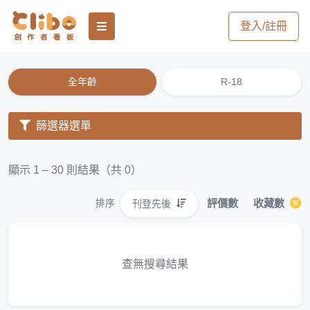
登入/註冊
全年齡
R-18
篩選器選單
顯示 1 – 30 則結果（共 0）
評價數
收藏數
刊登先後
排序
查無搜尋結果