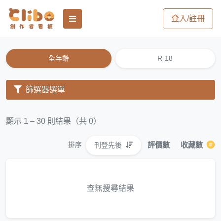
登入/註冊
全年齡
R-18
篩選器選單
顯示 1 – 30 則結果（共 0）
評價數
收藏數
刊登先後
排序
查無搜尋結果