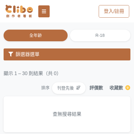
登入/註冊
全年齡
R-18
篩選器選單
顯示 1 – 30 則結果（共 0）
評價數
收藏數
刊登先後
排序
查無搜尋結果