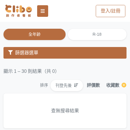
登入/註冊
全年齡
R-18
篩選器選單
顯示 1 – 30 則結果（共 0）
評價數
收藏數
刊登先後
排序
查無搜尋結果