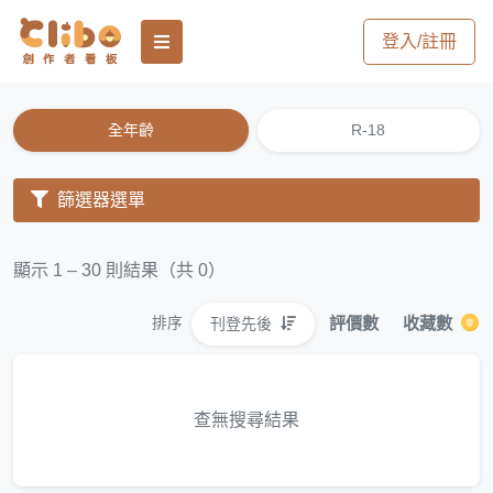
登入/註冊
全年齡
R-18
篩選器選單
顯示 1 – 30 則結果（共 0）
評價數
收藏數
刊登先後
排序
查無搜尋結果